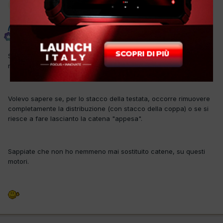
Moderatore
badwork
Inviato
4 Aprile 2017
Se il cliente non cambia direttamente la vettura, dovrei
revisionare la testa a questa vettura.
Volevo sapere se, per lo stacco della testata, occorre rimuovere
completamente la distribuzione (con stacco della coppa) o se si
riesce a fare lascianto la catena "appesa".
Sappiate che non ho nemmeno mai sostituito catene, su questi
motori.