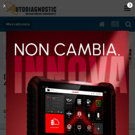
2
X
Meccatronica
[SKODA FABIA 6Y 05/2006 1168cc BME
47Kw Benzina] PROCEDURA S/R TESTATA
Da badwork
4 Aprile 2017
in
Meccatronica