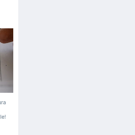
ura
le!