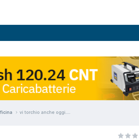
fficina
vi torchio anche oggi....