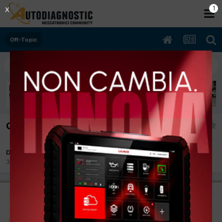
Off-Topic
Quasi sessanta e non sentirli.
Da puzzoneddu
3 Aprile 2017
in
Off-Topic
Moderatore
puzzoneddu