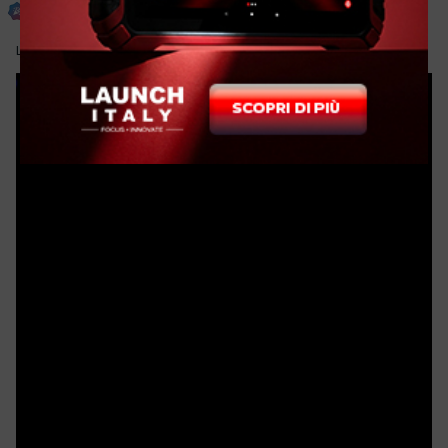
Inviato
3 Aprile 2017
La mia prima via ferrata, ma la rifarei tutti i giorni.