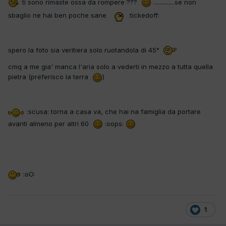
ti sono rimaste ossa da rompere ???
..............se non
sbaglio ne hai ben poche sane
:tickedoff:
spero la foto sia veritiera solo ruotandola di 45°
cmq a me gia' manca l'aria solo a vederti in mezzo a tutta quella
pietra (preferisco la terra
)
:scusa: torna a casa va, che hai na famiglia da portare
avanti almeno per altri 60
:oops:
:oO:
1