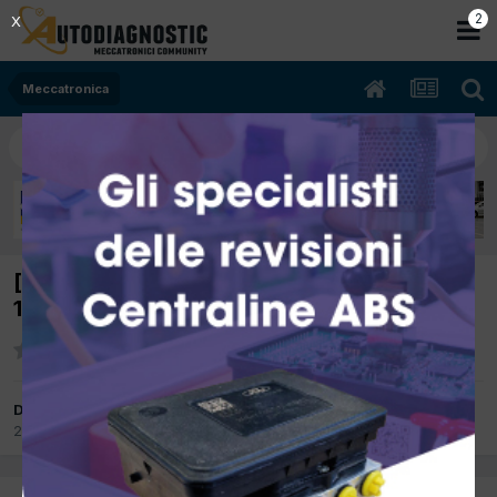
2
X
Meccatronica
[Land Rover Evoque 11/2011 2179cc 224dt
140Kw Diesel] Potenza limitata errore p2263
Da riccardo19
2 Aprile 2017
in
Meccatronica