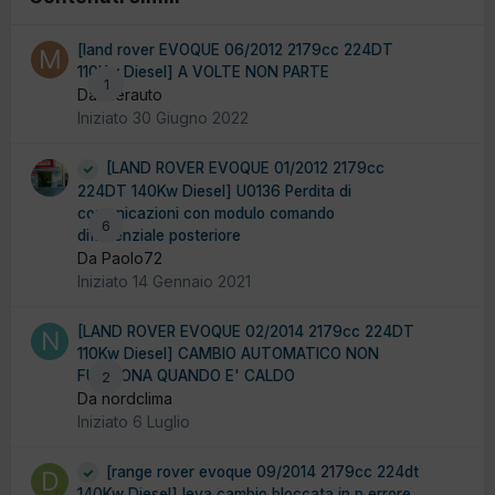
[land rover EVOQUE 06/2012 2179cc 224DT
110Kw Diesel] A VOLTE NON PARTE
1
Da Merauto
Iniziato
30 Giugno 2022
[LAND ROVER EVOQUE 01/2012 2179cc
224DT 140Kw Diesel] U0136 Perdita di
comunicazioni con modulo comando
6
differenziale posteriore
Da Paolo72
Iniziato
14 Gennaio 2021
[LAND ROVER EVOQUE 02/2014 2179cc 224DT
110Kw Diesel] CAMBIO AUTOMATICO NON
FUNZIONA QUANDO E' CALDO
2
Da nordclima
Iniziato
6 Luglio
[range rover evoque 09/2014 2179cc 224dt
140Kw Diesel] leva cambio bloccata in p errore