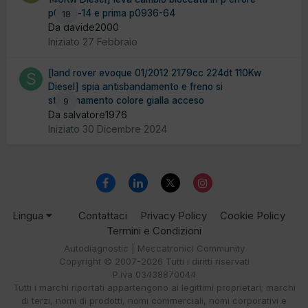
p099b-14 e prima p0936-64
18
Da davide2000
Iniziato
27 Febbraio
[land rover evoque 01/2012 2179cc 224dt 110Kw
Diesel] spia antisbandamento e freno si
stazionamento colore gialla acceso
9
Da salvatore1976
Iniziato
30 Dicembre 2024
Lingua
Contattaci
Privacy Policy
Cookie Policy
Termini e Condizioni
Autodiagnostic | Meccatronici Community
Copyright © 2007-2026 Tutti i diritti riservati
P.iva 03438870044
Tutti i marchi riportati appartengono ai legittimi proprietari; marchi
di terzi, nomi di prodotti, nomi commerciali, nomi corporativi e