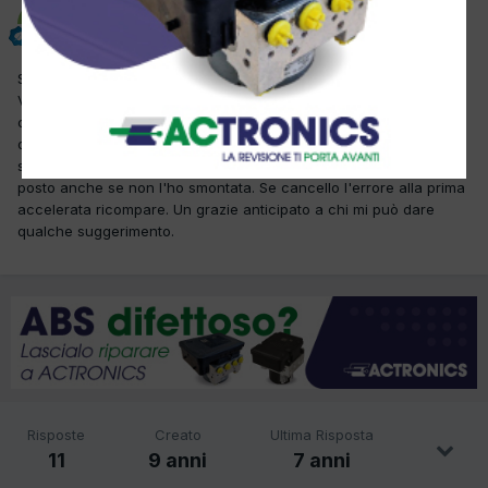
riccardo19
Inviato
2 Aprile 2017
Salve a tutti, ho in officina questa vettura con errore P2263
Valvola pressione sovralimentazione turbo. Circuito di
comando.Ampiezza inf.segnale troppo piccolo. Vorrei sapere se a
qualcuno sia gia' capitato questo errore prima che vada a
sostituire o smontare pezzi inutilmente. La turbina mi semba a
posto anche se non l'ho smontata. Se cancello l'errore alla prima
accelerata ricompare. Un grazie anticipato a chi mi può dare
qualche suggerimento.
Risposte
Creato
Ultima Risposta
11
9 anni
7 anni