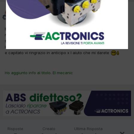
antonio500
Inviato
31 Marzo 2017
buongiorno colleghi ho in officina una C11400 HDI che mette in
moto perfettamente ma appena si sposta x provarla accende la
spia motore con errore P1197 ho provato a cambiare il cablaggio
iniettori ma il difette e uguale volevo sapere se a qualcuno di voi
e capitato vi ringrazio in anticipo x l aiuto che mi darete
Ho aggiunto info al titolo. El mecanic
Risposte
Creato
Ultima Risposta