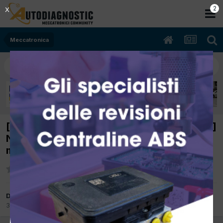
1
X
Meccatronica
[citroen c1 02/2007 1398cc bht 40Kw Diesel]
Nello spostare l'auto si accende la spia
motore: P1197
Da antonio500
31 Marzo 2017
in
Meccatronica