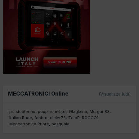
MECCATRONICI Online
(Visualizza tutti)
pit-stoptorino
peppino mibtel
Glaglaino
Morgan83
Italian Race
fabbro
cicler73
ZetaP
ROCCO1
Meccatronica Priore
pasquale