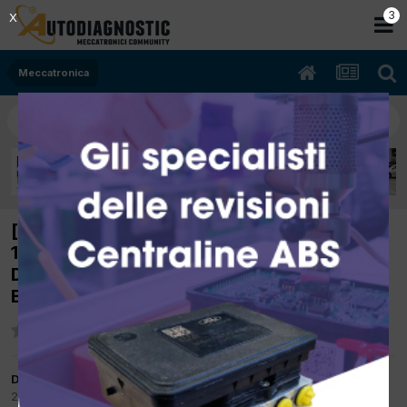
2
X
Meccatronica
[mercedes SL 230 07/2004 3.7cc 112.973
180Kw Benzina] BATTERIA ACCESA SUL
DISPLAY ROSSA E LEVA SELETTRICE
BLOCCATA IN P
Da Francesco La Corte
27 Marzo 2017
in
Meccatronica