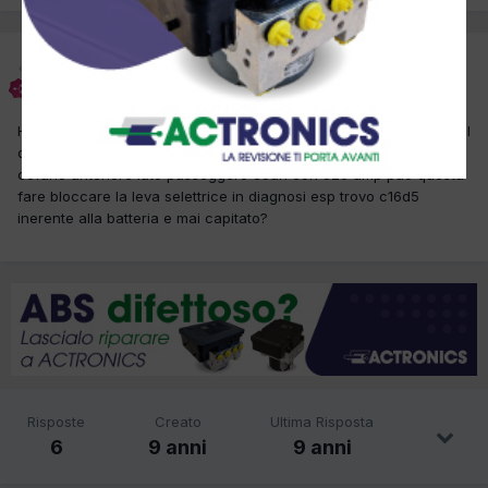
Francesco La Corte
Inviato
27 Marzo 2017
HO QUESTA MERCEDES SL 3.7 CON LA SPIA BATTERIA ACCESA sul
quadro strumento rossa e dovrebbe essere quella posta sul
cofano anteriore lato passeggero 35ah con 520 amp puo questa
fare bloccare la leva selettrice in diagnosi esp trovo c16d5
inerente alla batteria e mai capitato?
Risposte
Creato
Ultima Risposta
6
9 anni
9 anni