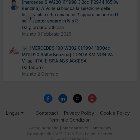
[mercedes S W220 11/1998 3.2cc 112944 165Kw
Benzina] A Volte si blocca la selezione delle
leva cambio e ho rimane in P oppure rimane in D
4
senza poter andare in N o R
Da giordano officina
Iniziato
3 Febbraio 2025
[MERCEDES 180 W202 01/1994 1800cc
M111.920 95Kw Benzina] CONTA KM NON VA
VELOCITA' E SPIA ABS ACCESA
66
Da fabbro
Iniziato
2 Gennaio
Lingua
Contattaci
Privacy Policy
Cookie Policy
Termini e Condizioni
Autodiagnostic | Meccatronici Community
Copyright © 2007-2026 Tutti i diritti riservati
P.iva 03438870044