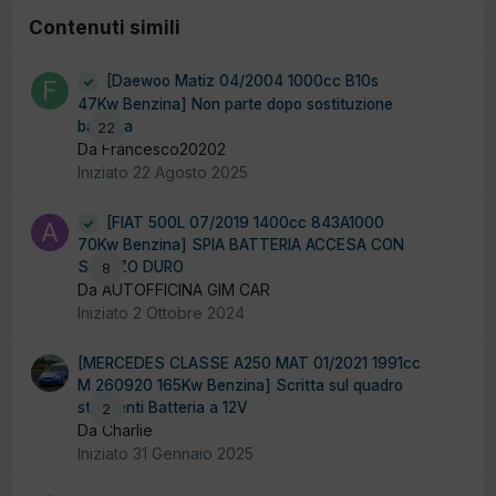
Contenuti simili
[Daewoo Matiz 04/2004 1000cc B10s
47Kw Benzina] Non parte dopo sostituzione
batteria
22
Da Francesco20202
Iniziato
22 Agosto 2025
[FIAT 500L 07/2019 1400cc 843A1000
70Kw Benzina] SPIA BATTERIA ACCESA CON
STERZO DURO
8
Da AUTOFFICINA GIM CAR
Iniziato
2 Ottobre 2024
[MERCEDES CLASSE A250 MAT 01/2021 1991cc
M 260920 165Kw Benzina] Scritta sul quadro
strumenti Batteria a 12V
2
Da Charlie
Iniziato
31 Gennaio 2025