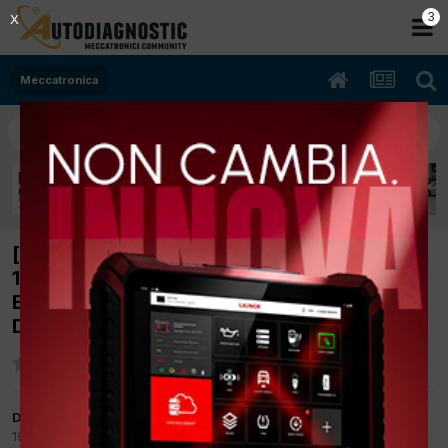
2
X
Meccatronica
[OPEL INSIGNA 08/2011 1956cc A20DTH
118Kw Diesel] La Macchina va in Recovery
ERRORE P2282 Misuratore Massa Aria.
Disturbo Funzionale
Da Bulino84
19 Dicembre 2016
in
Meccatronica