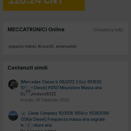
MECCATRONICI Online
(Visualizza tutti)
peppino mibtel
Bruce26
emanueldd
Contenuti simili
[Mercedes Classe b 09/2012 2.0cc 651930
100Kw Diesel] P0101 Misuratore Massa aria
24
Da francesco8322
Iniziato
28 Febbraio 2025
[Jeep Compass 10/2018 1956cc 55283099
125Kw Diesel] Frequenza massa aria segnale
temperatura aria
1