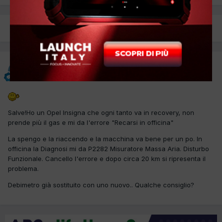
PREC
Pagina 1 di 2
AVANTI
Bulino84
Inviato
19 Dicembre 2016
Salve!Ho un Opel Insigna che ogni tanto va in recovery, non
prende più il gas e mi da l'errore "Recarsi in officina"
La spengo e la riaccendo e la macchina va bene per un po. In
officina la Diagnosi mi da P2282 Misuratore Massa Aria. Disturbo
Funzionale. Cancello l'errore e dopo circa 20 km si ripresenta il
problema.
Debimetro già sostituito con uno nuovo.. Qualche consiglio?