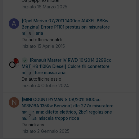
Da peppino mibtel
Iniziato
16 Marzo 2025
[Opel Meriva 07/2011 1400cc A14XEL 88Kw
Benzina] Errore P1101 prestazioni misuratore
massa aria
8
Da autofficinarinaldi
Iniziato
15 Aprile 2015
[Renault Master IV RWD 10/2014 2299cc
M9T H8 110Kw Diesel] Colore fili connettore
misuratore massa aria
8
Da autofficinalessio
Iniziato
4 Ottobre 2024
[MINI COUNTRYMAN S 08/2011 1600cc
N18B16A 135Kw Benzina] dtc 277a misuratore
massa aria: difetto elettrico, 2bc1 regolazione
2
miscela: miscela troppo ricca
Da nickacv
Iniziato
2 Gennaio 2025