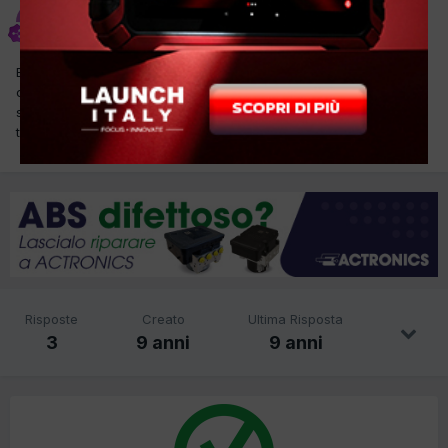
diliberto giuseppe
Inviato
25 Ottobre 2016
Buona sera a tutti ho in officina la car sopra elencata con il
classico rumore di catena , volevo consigli se qualcuno la già
sostituita , se ci vogliono attrezzi particolari, e se non chiedo
troppo la procedura grazie .
Risposte
Creato
Ultima Risposta
3
9 anni
9 anni