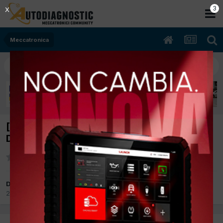
2
X
Meccatronica
[nissan qushqai 09/2013 1598cc r9m 96Kw
Diesel] sostituzione catena distribuzione
Da diliberto giuseppe
25 Ottobre 2016
in
Meccatronica