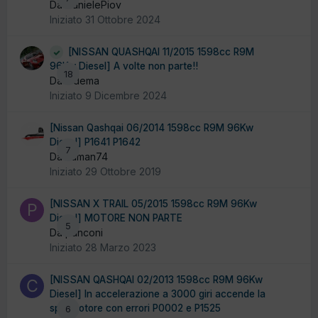
Da DanielePiov
Iniziato
31 Ottobre 2024
[NISSAN QUASHQAI 11/2015 1598cc R9M
96Kw Diesel] A volte non parte!!
18
Da ludema
Iniziato
9 Dicembre 2024
[Nissan Qashqai 06/2014 1598cc R9M 96Kw
Diesel] P1641 P1642
7
Da kuman74
Iniziato
29 Ottobre 2019
[NISSAN X TRAIL 05/2015 1598cc R9M 96Kw
Diesel] MOTORE NON PARTE
5
Da panconi
Iniziato
28 Marzo 2023
[NISSAN QASHQAI 02/2013 1598cc R9M 96Kw
Diesel] In accelerazione a 3000 giri accende la
spia motore con errori P0002 e P1525
6