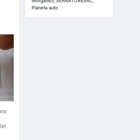
Morgan83
SERRATORESRL
Pianeta auto
ura
le!