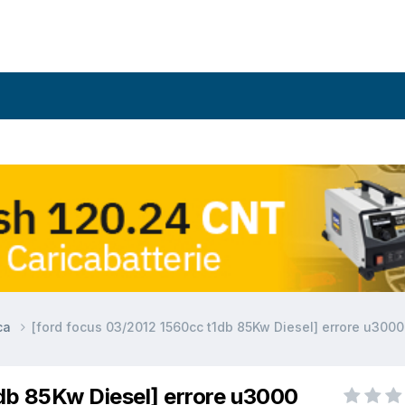
ca
[ford focus 03/2012 1560cc t1db 85Kw Diesel] errore u3000
1db 85Kw Diesel] errore u3000