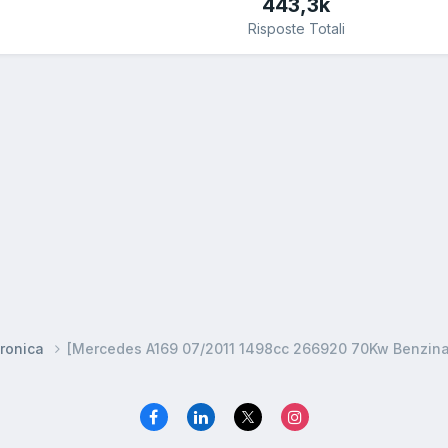
443,3k
Risposte Totali
ronica
[Mercedes A169 07/2011 1498cc 266920 70Kw Benzina]