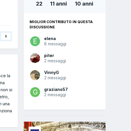
22
11 anni
10 anni
MIGLIOR CONTRIBUTO IN QUESTA
DISCUSSIONE
5
elena
8 messaggi
piter
2 messaggi
VinnyG
sce la
2 messaggi
gna
 non si
graziano57
2 messaggi
etro,
in una
unziona