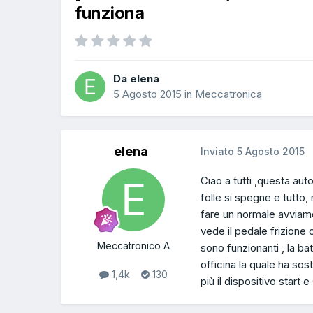
funziona
Da elena
5 Agosto 2015
in
Meccatronica
elena
Inviato
5 Agosto 2015
Ciao a tutti ,questa aut
folle si spegne e tutto
fare un normale avviame
vede il pedale frizione o
Meccatronico A
sono funzionanti , la ba
officina la quale ha sosti
1,4k
130
più il dispositivo start 