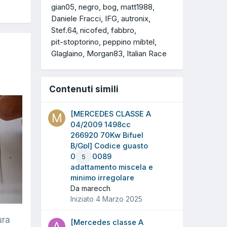
gian05
negro
bog
matt1988
Daniele Fracci
IFG
autronix
Stef.64
nicofed
fabbro
pit-stoptorino
peppino mibtel
Glaglaino
Morgan83
Italian Race
Contenuti simili
[MERCEDES CLASSE A
04/2009 1498cc
266920 70Kw Bifuel
B/Gpl] Codice guasto
0042 0089
5
adattamento miscela e
minimo irregolare
Da marecch
Iniziato
4 Marzo 2025
ura
[Mercedes classe A