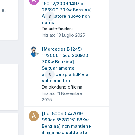
160 12/2009 1497cc
le!
266920 70Kw Benzina]
Alternatore nuovo non
3
carica
Da autoffmelani
Iniziato
13 Luglio 2025
[Mercedes B (245)
11/2006 1.5cc 266920
70Kw Benzina]
Saltuariamente
accende spia ESP e a
3
volte non tira.
Da giordano officina
O
Iniziato
11 Novembre
2025
[fiat 500x 04/2019
999cc 55282151 88Kw
Benzina] non mantiene
il minimo a caldo e lo