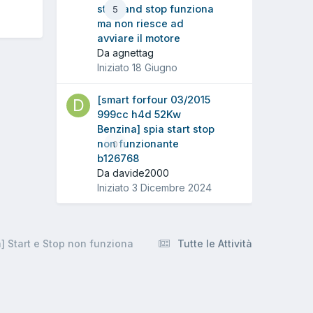
start and stop funziona
5
ma non riesce ad
avviare il motore
Da agnettag
Iniziato
18 Giugno
[smart forfour 03/2015
999cc h4d 52Kw
Benzina] spia start stop
non funzionante
0
b126768
Da davide2000
Iniziato
3 Dicembre 2024
 Start e Stop non funziona
Tutte le Attività