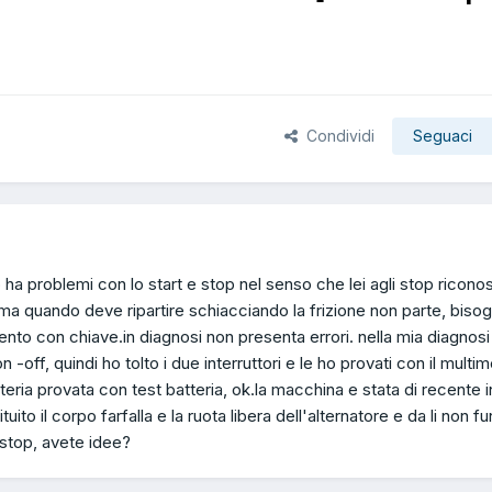
Condividi
Seguaci
o ha problemi con lo start e stop nel senso che lei agli stop ricono
, ma quando deve ripartire schiacciando la frizione non parte, biso
nto con chiave.in diagnosi non presenta errori. nella mia diagnosi
n -off, quindi ho tolto i due interruttori e le ho provati con il multim
tteria provata con test batteria, ok.la macchina e stata di recente 
tuito il corpo farfalla e la ruota libera dell'alternatore e da li non f
e stop, avete idee?