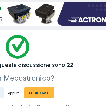
 questa discussione sono
22
n Meccatronico?
REGISTRATI
oppure