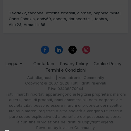
Davide72
taccone
officina zicarelli
ciorben
peppino mibtel
Onnis Fabrizio
andy69
donato
dariocerritelli
fabbro
Alex23
Armadillo88
Lingua
Contattaci
Privacy Policy
Cookie Policy
Termini e Condizioni
Autodiagnostic | Meccatronici Community
Copyright © 2007-2026 Tutti i diritti riservati
P.iva 03438870044
Tutti i marchi riportati appartengono ai legittimi proprietari; marchi
di terzi, nomi di prodotti, nomi commerciali, nomi corporativi e
società citati possono essere marchi di proprietà dei rispettivi
titolari o marchi registrati d'altre società e vengono utilizzati a
puro scopo esplicativo ed a beneficio del possessore, senza
alcun fine di violazione dei diritti di Copyright vigenti.
Powered by Invision Community