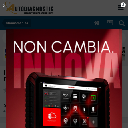
2
X
Meccatronica
[ford focus 06/2011 1560cc g8dd 80Kw
Diesel] errore po299 sovralimentazione
Da alessandro 3326
4 Agosto 2015
in
Meccatronica