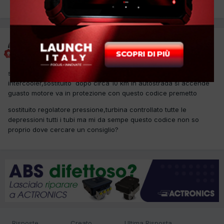
PREC
Pagina 1 di 2
AVANTI
alessandro 3326
Inviato
4 Agosto 2015
salve ho questa focus con errore p0299 tubo rotto
intercooler,sostituito dopo circa 10 km in autostrada si accende
guasto motore va in protezione con questo codice premetto
sostituito regolatore pressione,turbina controllato tutte le
depressioni tutti i tubi ma mi da sempe questo codice non so
proprio dove cercare un consiglio?
Risposte
Creato
Ultima Risposta