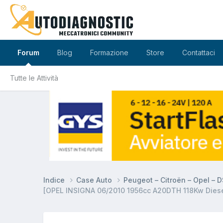
Forum
Blog
Formazione
Store
Contattaci
Tutte le Attività
Indice
Case Auto
Peugeot – Citroën – Opel – 
[OPEL INSIGNA 06/2010 1956cc A20DTH 118Kw Dies