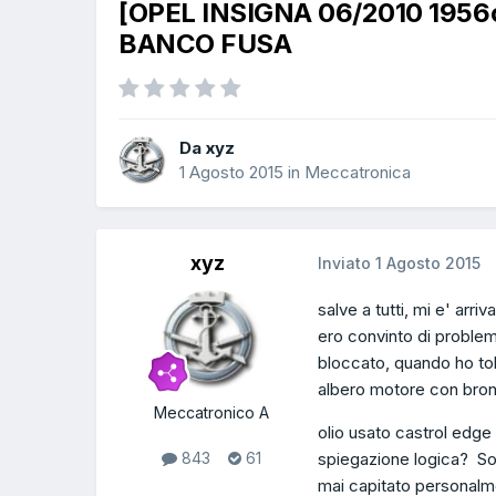
[OPEL INSIGNA 06/2010 1956
BANCO FUSA
Da xyz
1 Agosto 2015
in
Meccatronica
xyz
Inviato
1 Agosto 2015
salve a tutti, mi e' arr
ero convinto di problem
bloccato, quando ho tol
albero motore con bron
Meccatronico A
olio usato castrol edge
spiegazione logica? Sop
843
61
mai capitato personal