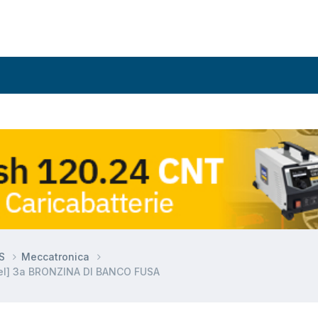
DS
Meccatronica
el] 3a BRONZINA DI BANCO FUSA