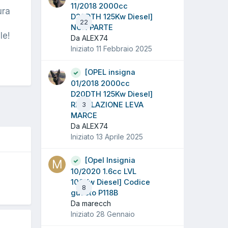
11/2018 2000cc
ura
D20DTH 125Kw Diesel]
22
NON PARTE
le!
Da ALEX74
Iniziato
11 Febbraio 2025
[OPEL insigna
01/2018 2000cc
D20DTH 125Kw Diesel]
REGOLAZIONE LEVA
3
MARCE
Da ALEX74
Iniziato
13 Aprile 2025
[Opel Insignia
O
10/2020 1.6cc LVL
100Kw Diesel] Codice
8
guasto P118B
Da marecch
Iniziato
28 Gennaio