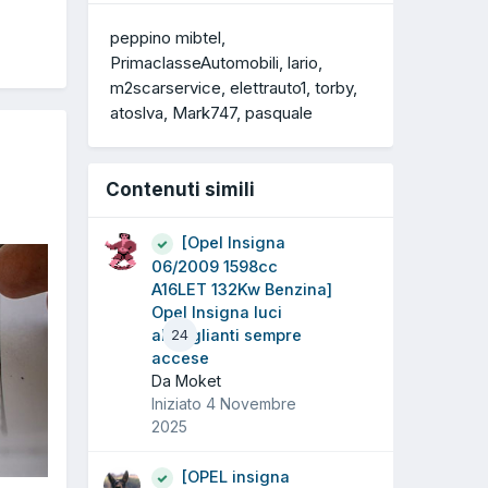
peppino mibtel
PrimaclasseAutomobili
lario
m2scarservice
elettrauto1
torby
atoslva
Mark747
pasquale
Contenuti simili
[Opel Insigna
06/2009 1598cc
A16LET 132Kw Benzina]
Opel Insigna luci
abbaglianti sempre
24
accese
Da Moket
Iniziato
4 Novembre
2025
[OPEL insigna