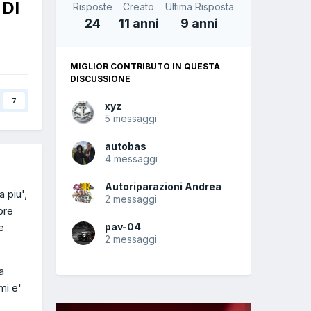
 DI
Risposte
Creato
Ultima Risposta
24
11 anni
9 anni
MIGLIOR CONTRIBUTO IN QUESTA
DISCUSSIONE
7
xyz
5 messaggi
autobas
4 messaggi
Autoriparazioni Andrea
 piu',
2 messaggi
ore
e
pav-04
2 messaggi
a
mi e'