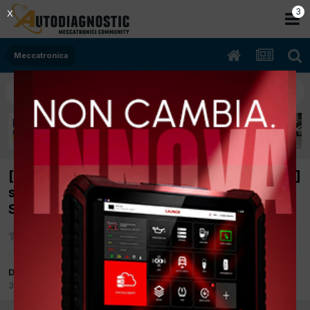
2
X
Meccatronica
[seat altea 12/2005 1900cc bkc 77Kw Diesel]
spia gialla servosterzo accesa 02546 -
Steering Limit Stop
Da vybir1
31 Luglio 2015
in
Meccatronica