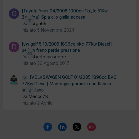
[Toyota Yaris 04/2008 1000cc 1kr_fe 51Kw
Benzina] Spia olio gialla accesa
11
Da Gurga69
Iniziato
5 Novembre 2024
[vw golf 5 10/2005 1896cc bkc 77Kw Diesel]
pedale freno perde pressione
29
Da diliberto giuseppe
Iniziato
30 Agosto 2017
[VOLKSWAGEN GOLF 01/2005 1896cc BKC
77Kw Diesel] Montaggio paraolio con flangia
lato volano
2
Da Meccc78
Iniziato
2 Aprile