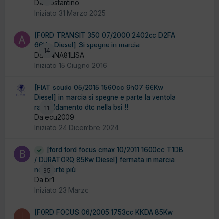
Da Costantino
Iniziato
31 Marzo 2025
[FORD TRANSIT 350 07/2000 2402cc D2FA
66Kw Diesel] Si spegne in marcia
14
Da ANNA81LISA
Iniziato
15 Giugno 2016
[FIAT scudo 05/2015 1560cc 9h07 66Kw
Diesel] in marcia si spegne e parte la ventola
raffreddamento dtc nella bsi !!
11
Da ecu2009
Iniziato
24 Dicembre 2024
[ford ford focus cmax 10/2011 1600cc T1DB
/ DURATORQ 85Kw Diesel] fermata in marcia
non parte più
35
Da br1
Iniziato
23 Marzo
[FORD FOCUS 06/2005 1753cc KKDA 85Kw