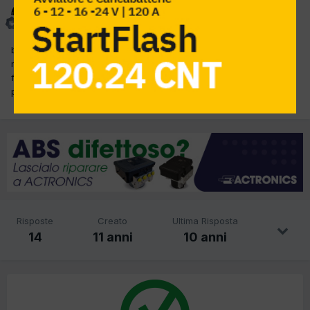
simon
Inviato
31 Luglio 2015
buona sera ragazzi......ho un focus in officina che si è spenta in
marcia al cliente ai 40 km/h poi si è rimessa in moto come niente
fosse......anomalie nessuna.....unico errore in centralina
p1181...potrebbe essere il f. gasolio????
Risposte
Creato
Ultima Risposta
14
11 anni
10 anni