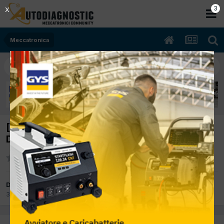
2
X
Meccatronica
[ford focus 03/2007 1560cc hhda 66Kw
Diesel] ford focus si spegne in marcia
Da simon
31 Luglio 2015
in
Meccatronica