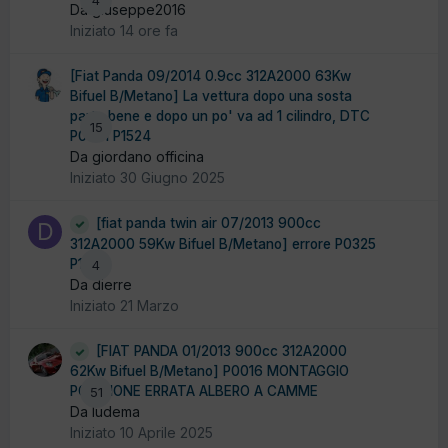
4
Da giuseppe2016
Iniziato
14 ore fa
[Fiat Panda 09/2014 0.9cc 312A2000 63Kw
Bifuel B/Metano] La vettura dopo una sosta
parte bene e dopo un po' va ad 1 cilindro, DTC
15
P0301 P1524
Da giordano officina
Iniziato
30 Giugno 2025
[fiat panda twin air 07/2013 900cc
312A2000 59Kw Bifuel B/Metano] errore P0325
P1325
4
Da dierre
Iniziato
21 Marzo
[FIAT PANDA 01/2013 900cc 312A2000
62Kw Bifuel B/Metano] P0016 MONTAGGIO
POSIZIONE ERRATA ALBERO A CAMME
51
Da ludema
Iniziato
10 Aprile 2025