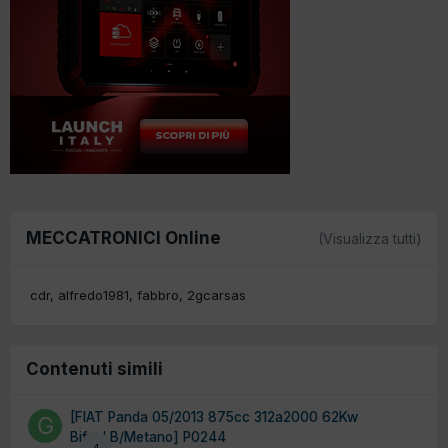
MECCATRONICI Online
(Visualizza tutti)
cdr
alfredo1981
fabbro
2gcarsas
Contenuti simili
[FIAT Panda 05/2013 875cc 312a2000 62Kw
Bifuel B/Metano] P0244