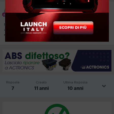
marcocb
Inviato
30 Luglio 2015
Panda 0.9 twinair dopo calo di tensione o stacco batteria
accende spia mil con errore P0340 sensore fase è auto in
ricovero. ...
Risposte
Creato
Ultima Risposta
7
11 anni
10 anni