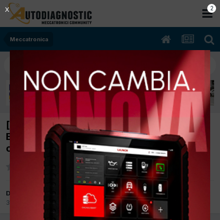
2
X
Meccatronica
[Fiat panda 02/2013 0.9cc 312A2000 Kw
Bifuel B/Metano] Dopo stacco batteria o
calo tensione errore p0340
Da marcocb
30 Luglio 2015
in
Meccatronica