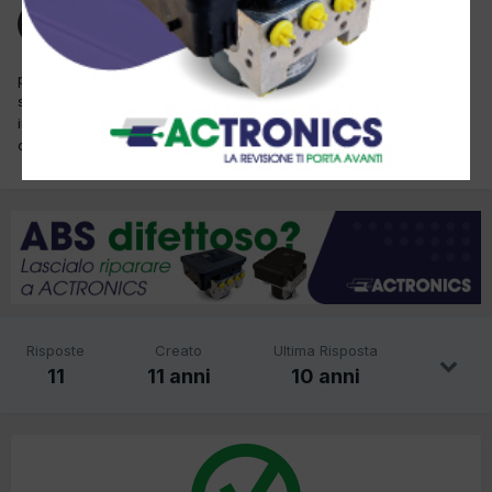
Ospite Fiscato Autoservice
Inviato
30 Luglio 2015
perdita gas clima, dopo ricariche effettuate anche con tracciante
si scarica dopo un paio di settimane ma non si riesce ad
individuare dove puo essere la perdita neanche con il
cercafughe. avete qualche casistica?
Risposte
Creato
Ultima Risposta
11
11 anni
10 anni