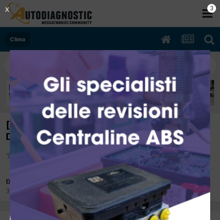
2
X
Clima
[volvo v50 04/2009 2000cc d4204t 100Kw
Diesel] perdita gas climatizzatore
Da Ospite Fiscato Autoservice
30 Luglio 2015
in
Clima