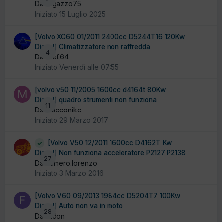
Da ragazzo75
Iniziato
15 Luglio 2025
[Volvo XC60 01/2011 2400cc D5244T16 120Kw
Diesel] Climatizzatore non raffredda
4
Da Stef.64
Iniziato
Venerdì alle 07:55
[volvo v50 11/2005 1600cc d4164t 80Kw
Diesel] quadro strumenti non funziona
11
Da mecconikc
Iniziato
29 Marzo 2017
[Volvo V50 12/2011 1600cc D4162T Kw
Diesel] Non funziona acceleratore P2127 P2138
27
Da cumero.lorenzo
Iniziato
3 Marzo 2016
[Volvo V60 09/2013 1984cc D5204T7 100Kw
Diesel] Auto non va in moto
28
Da fadon