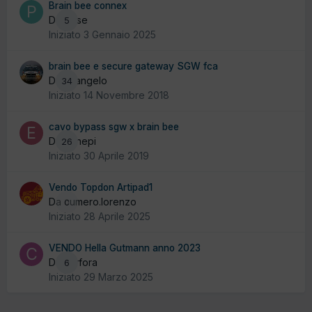
Brain bee connex
Da Pese
5
Iniziato
3 Gennaio 2025
brain bee e secure gateway SGW fca
Da alfangelo
34
Iniziato
14 Novembre 2018
cavo bypass sgw x brain bee
Da ennepi
26
Iniziato
30 Aprile 2019
Vendo Topdon Artipad1
Da cumero.lorenzo
0
Iniziato
28 Aprile 2025
VENDO Hella Gutmann anno 2023
Da carfora
6
Iniziato
29 Marzo 2025