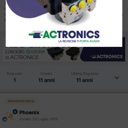
salve , vendo brain bee st 9000 con custodia in perfette
condizioni completo di scatola ,solo da fare
l'aggiornamento,preferirei la consegna a mano
prezzo brain
bee 1700
Risposte
Creato
Ultima Risposta
1
11 anni
11 anni
Amministratore
Phoenix
Inviato
29 Luglio 2015