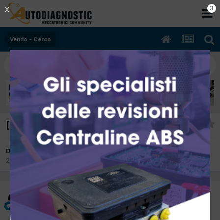
3
X
Vendo - Cerco
[VENDO]Brain bee st9000
Da pakos90
29 Luglio 2015
in
Vendo - Cerco
pakos90
Inviato
29 Luglio 2015