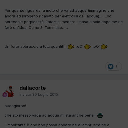
Per quanto riguarda la moto che va ad acqua (immagino che
andrà ad idrogeno ricavato per elettrolisi dall'acqua).........ho
parecchie perplessità. Fatemici mettere il naso e solo dopo me ne
farò un'idea. Come S. Tommaso.......
Un forte abbraccio a tutti quanti!!!!
:oO:
:oO:
1
dallacorte
Inviato
30 Luglio 2015
buongiorno!
che sto mezzo vada ad acqua mi sta anche bene...
l'importante è che non possa andare ne a lambrusco ne a