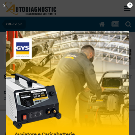
2
X
Off-Topic
Sarà vero?
Da autobas
28 Luglio 2015
in
Off-Topic
Moderatore
autobas