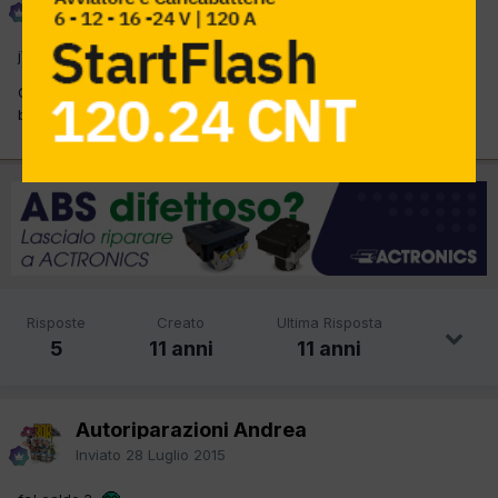
Inviato
28 Luglio 2015
jV8rpumumxo
Certo che se fosse vero agli arabi non resterebbe che farcisi il
bidè col petrolio
Risposte
Creato
Ultima Risposta
5
11 anni
11 anni
Autoriparazioni Andrea
Inviato
28 Luglio 2015