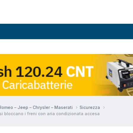
a Romeo – Jeep – Chrysler – Maserati
Sicurezza
si bloccano i freni con aria condizionata accesa