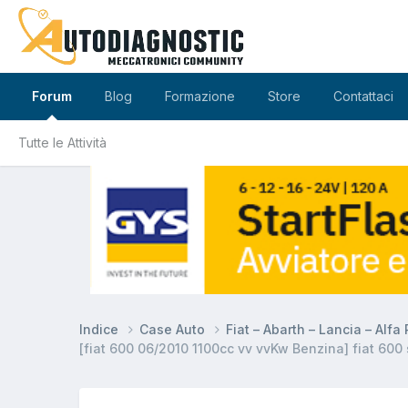
Forum
Blog
Formazione
Store
Contattaci
Tutte le Attività
Indice
Case Auto
Fiat – Abarth – Lancia – Alf
[fiat 600 06/2010 1100cc vv vvKw Benzina] fiat 600 