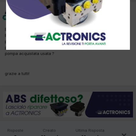
asylum
Inviato
25 Luglio 2015
Buongiorno,ho un problema cona una Classe A W169,avaria
ESP/ASR,l'errore in diagnosi è "mancata alimentazione Pompa".
presumo di dover sostituire tutto il gruppo ABS,sapete dirmi se è
possibile fare una clonazione del modulo per trasferirlo in una
pompa acquistata usata ?
grazie a tutti!
Risposte
Creato
Ultima Risposta