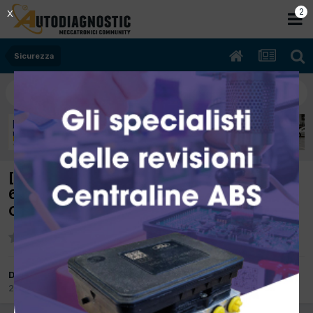
2
X
Sicurezza
[mercedes Classe A 169 04/2008 2000cc
640942 60Kw Diesel] ESP/ASR AVARIA
ClONAZIONE MODULO ELETTRICO ?
Da asylum
25 Luglio 2015
in
Sicurezza