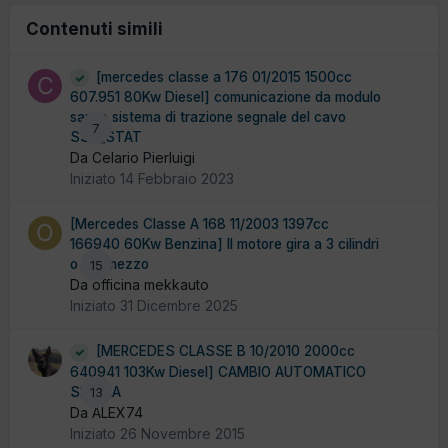
Contenuti simili
[mercedes classe a 176 01/2015 1500cc
607.951 80Kw Diesel] comunicazione da modulo
sam e sistema di trazione segnale del cavo
7
SSK_STAT
Da Celario Pierluigi
Iniziato
14 Febbraio 2023
[Mercedes Classe A 168 11/2003 1397cc
166940 60Kw Benzina] Il motore gira a 3 cilindri
o 3 e mezzo
15
Da officina mekkauto
Iniziato
31 Dicembre 2025
[MERCEDES CLASSE B 10/2010 2000cc
640941 103Kw Diesel] CAMBIO AUTOMATICO
SFOLLA
13
Da ALEX74
Iniziato
26 Novembre 2015