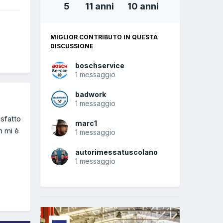
5
11 anni
10 anni
MIGLIOR CONTRIBUTO IN QUESTA
DISCUSSIONE
boschservice
1 messaggio
badwork
1 messaggio
isfatto
marc1
n mi è
1 messaggio
autorimessatuscolano
1 messaggio