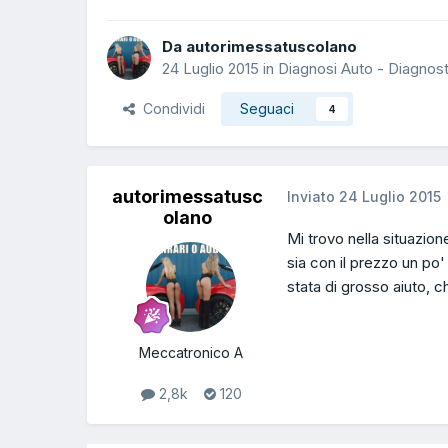
Da autorimessatuscolano
24 Luglio 2015
in
Diagnosi Auto - Diagnos
Condividi
Seguaci
4
autorimessatusc
Inviato
24 Luglio 2015
olano
Mi trovo nella situazio
sia con il prezzo un po
stata di grosso aiuto, c
Meccatronico A
2,8k
120