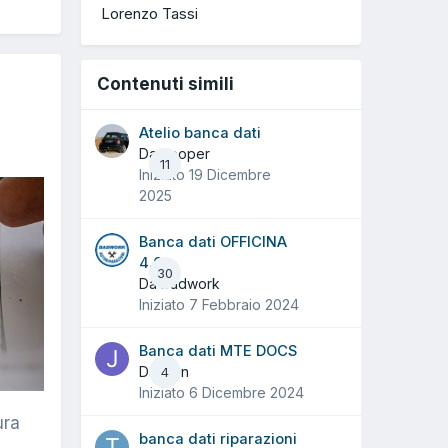
Lorenzo Tassi
Contenuti simili
Atelio banca dati
Da cooper
11
Iniziato
19 Dicembre
2025
Banca dati OFFICINA
4.0
30
Da badwork
Iniziato
7 Febbraio 2024
Banca dati MTE DOCS
Da jean
4
Iniziato
6 Dicembre 2024
ura
banca dati riparazioni