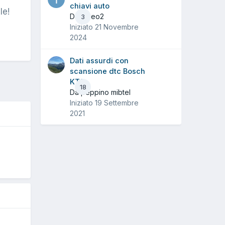
chiavi auto
le!
Da Tiseo2
3
Iniziato
21 Novembre
2024
Dati assurdi con
scansione dtc Bosch
KTS
18
Da peppino mibtel
Iniziato
19 Settembre
2021
O