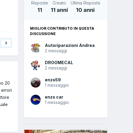
Risposte
Creato
Ultima Risposta
11
11 anni
10 anni
MIGLIOR CONTRIBUTO IN QUESTA
DISCUSSIONE
3
Autoriparazioni Andrea
2 messaggi
DROOMECAL
2 messaggi
enzo59
po 20
1 messaggio
errori
ttore
enzo car
1 messaggio
uale