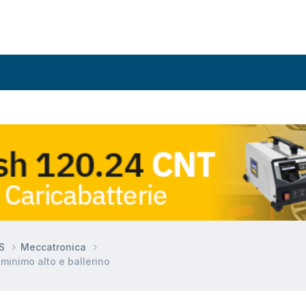
DS
Meccatronica
inimo alto e ballerino