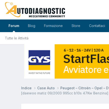
Forum
Blog
Formazione
Store
Contattaci
Tutte le Attività
Indice
Case Auto
Peugeot – Citroën – Opel – 
[daewoo matiz 09/2003 995cc b10s 47Kw Benzina] m