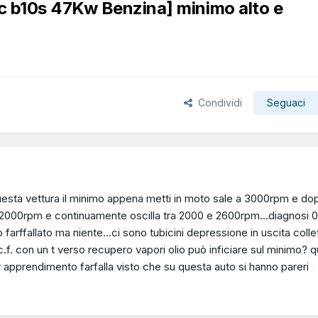
 b10s 47Kw Benzina] minimo alto e
Condividi
Seguaci
questa vettura il minimo appena metti in moto sale a 3000rpm e do
2000rpm e continuamente oscilla tra 2000 e 2600rpm...diagnosi 0 
 farffallato ma niente...ci sono tubicini depressione in uscita colle
 c.f. con un t verso recupero vapori olio può inficiare sul minimo? q
r apprendimento farfalla visto che su questa auto si hanno pareri