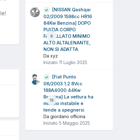
[NISSAN Qashqai
le!
02/2009 1598cc HR16
84Kw Benzina] DOPO
PUIZIA CORPO
FARFALLATO MINIMO
9
ALTO ALTALENANTE,
NON SI ADATTA
Da xyz
Iniziato
11 Luglio 2025
[Fiat Punto
06/2003 1.2 8Vcc
188A4000 44Kw
O
Benzina] La vettura ha
15
minimo instabile e
tende a spegnersi
Da giordano officina
Iniziato
5 Maggio 2025