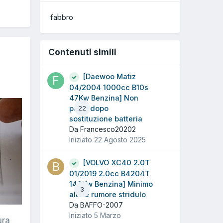
fabbro
Contenuti simili
[Daewoo Matiz
04/2004 1000cc B10s
47Kw Benzina] Non
parte dopo
22
sostituzione batteria
Da Francesco20202
Iniziato
22 Agosto 2025
[VOLVO XC40 2.0T
01/2019 2.0cc B4204T
140Kw Benzina] Minimo
3
alto e rumore stridulo
Da BAFFO-2007
Iniziato
5 Marzo
ura