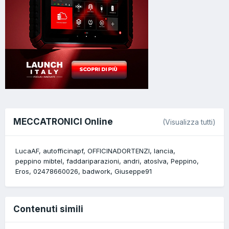
MECCATRONICI Online
(Visualizza tutti)
LucaAF
autofficinapf
OFFICINADORTENZI
lancia
peppino mibtel
faddariparazioni
andri
atoslva
Peppino
Eros
02478660026
badwork
Giuseppe91
Contenuti simili