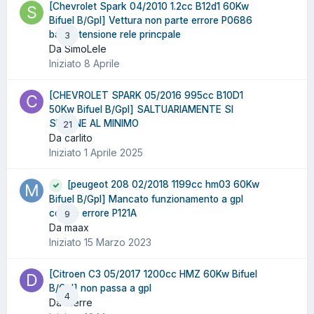
[Chevrolet Spark 04/2010 1.2cc B12d1 60Kw
Bifuel B/Gpl] Vettura non parte errore P0686
bassa tensione rele princpale
3
Da SimoLele
Iniziato
8 Aprile
[CHEVROLET SPARK 05/2016 995cc B10D1
50Kw Bifuel B/Gpl] SALTUARIAMENTE SI
SPEGNE AL MINIMO
21
Da carlito
Iniziato
1 Aprile 2025
[peugeot 208 02/2018 1199cc hm03 60Kw
Bifuel B/Gpl] Mancato funzionamento a gpl
codice errore P121A
9
Da maax
Iniziato
15 Marzo 2023
[Citroen C3 05/2017 1200cc HMZ 60Kw Bifuel
B/Gpl] non passa a gpl
4
Da dierre