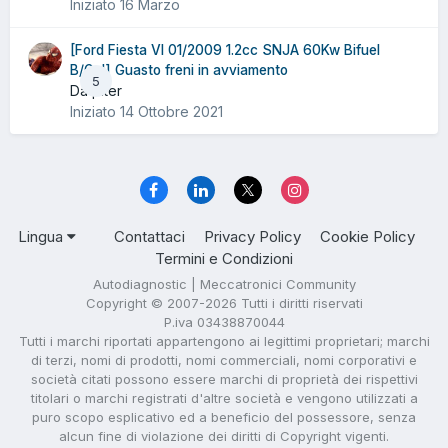
Iniziato
16 Marzo
[Ford Fiesta VI 01/2009 1.2cc SNJA 60Kw Bifuel
B/Gpl] Guasto freni in avviamento
5
Da piter
Iniziato
14 Ottobre 2021
Lingua
Contattaci
Privacy Policy
Cookie Policy
Termini e Condizioni
Autodiagnostic | Meccatronici Community
Copyright © 2007-2026 Tutti i diritti riservati
P.iva 03438870044
Tutti i marchi riportati appartengono ai legittimi proprietari; marchi
di terzi, nomi di prodotti, nomi commerciali, nomi corporativi e
società citati possono essere marchi di proprietà dei rispettivi
titolari o marchi registrati d'altre società e vengono utilizzati a
puro scopo esplicativo ed a beneficio del possessore, senza
alcun fine di violazione dei diritti di Copyright vigenti.