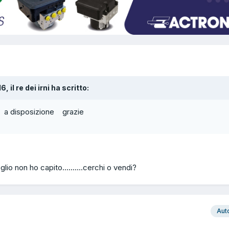
6, il re dei irni ha scritto:
li a disposizione grazie
io non ho capito..........cerchi o vendi?
Aut