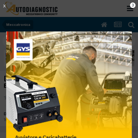
2
X
Meccatronica
[BMW F650GS 09/2001 652cc 651EA 37Kw
Benzina] Non si accende
Da skyfox
16 Luglio 2015
in
Meccatronica