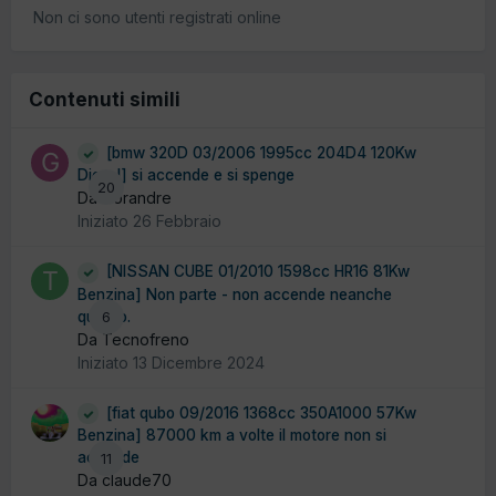
Non ci sono utenti registrati online
Contenuti simili
[bmw 320D 03/2006 1995cc 204D4 120Kw
Diesel] si accende e si spenge
20
Da Gorandre
Iniziato
26 Febbraio
[NISSAN CUBE 01/2010 1598cc HR16 81Kw
Benzina] Non parte - non accende neanche
quadro.
6
Da Tecnofreno
Iniziato
13 Dicembre 2024
[fiat qubo 09/2016 1368cc 350A1000 57Kw
Benzina] 87000 km a volte il motore non si
accende
11
Da claude70