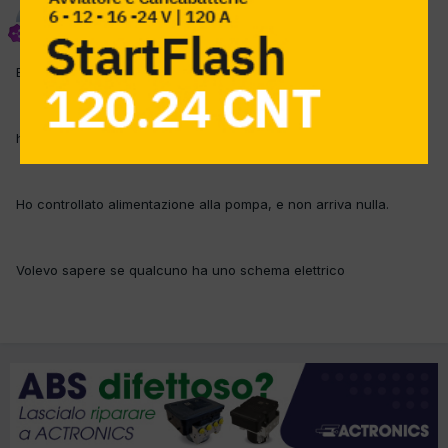
skyfox
Inviato
16 Luglio 2015
Buonasera a tutti,
ho in officina questa moto che non vuole sapere di partire.
Ho controllato alimentazione alla pompa, e non arriva nulla.
Volevo sapere se qualcuno ha uno schema elettrico