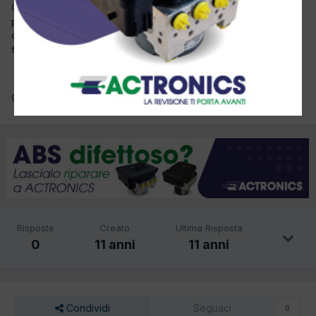
Ciao, con questo caldo stò pensando alle meritate ferie e
pensavo di fare qualche giorno a Vipiteno(Ridanna),se ci fosse
qualcuno che conosce la zona e può darmi qualche dritta mi
farebbe piacere...
grazie
Risposte
Creato
Ultima Risposta
0
11 anni
11 anni
Condividi
Seguaci
0