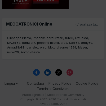
MECCATRONICI Online
(Visualizza tutti)
Giuseppe Pierro
Phoenix
carburatori
rutelli
OffDeMa
MAURI68
badwork
peppino mibtel
Eros
Stef.64
andy69
Armadillo88
car elettronic
Motordiagnosi1999
Maser
mirko29
Antoniofesta
Lingua
Contattaci
Privacy Policy
Cookie Policy
Termini e Condizioni
Autodiagnostic | Meccatronici Community
Copyright © 2007-2026 Tutti i diritti riservati
P.iva 03438870044