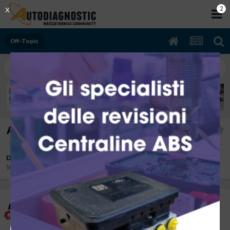
2
X
Off-Topic
Amici di Vipiteno
Da Civitas
16 Luglio 2015
in
Off-Topic
Civitas
Inviato
16 Luglio 2015