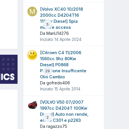
[Volvo XC40 10/2018
2000cc D4204T16
110Kw Diesel] Spia
5
motore accesa
Da ManU14276
Iniziato
14 Aprile 2024
[Citroen C4 11/2006
1560cc 9hz 80Kw
Diesel] P0868
Pressione Insufficente
29
Olio Cambio
Da gofredo406
Iniziato
15 Aprile 2014
[VOLVO V50 07/2007
1997cc D4204T 100Kw
Diesel] Auto non rende,
2
errori C301 e p2263
Da ragazzo75