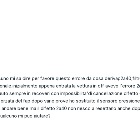
lcuno mi sa dire per favore questo errore da cosa derivap2a40,filt
ionale.inizialmente appena entrata la vettura in off avevo l'errore 2
 auto sempre in recoveri con impossibilita'di cancellazione difetto
forzata del fap.dopo varie prove ho sostituito il sensore pressione
d andare bene ma il difetto 2a40 non riesco a resettarlo anche dop
qualcuno mi puo aiutare?