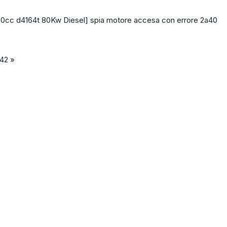
60cc d4164t 80Kw Diesel] spia motore accesa con errore 2a40
:42 »