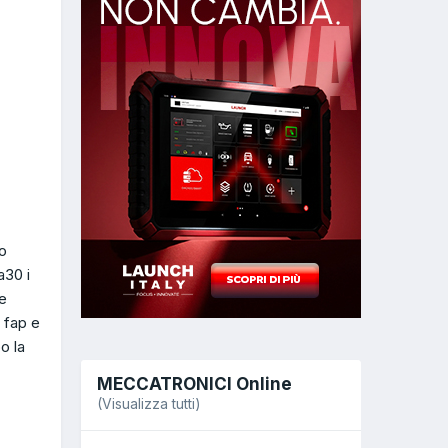
ro
a30 i
 e
 fap e
o la
MECCATRONICI Online
(Visualizza tutti)