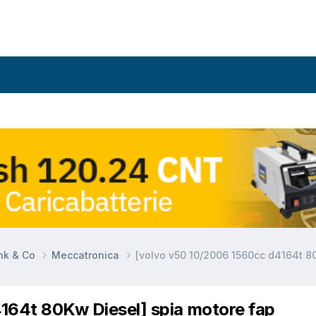
ynk & Co
Meccatronica
[volvo v50 10/2006 1560cc d4164t 8
164t 80Kw Diesel] spia motore fap