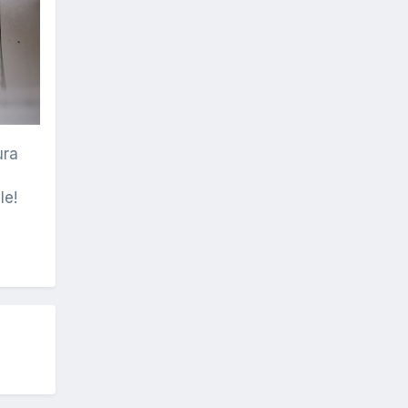
ura
le!