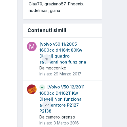
Clau70
graziano57
Phoenix
ricdelmas
giana
Contenuti simili
[volvo v50 11/2005
1600cc d4164t 80Kw
Diesel] quadro
11
strumenti non funziona
Da mecconikc
Iniziato
29 Marzo 2017
[Volvo V50 12/2011
1600cc D4162T Kw
Diesel] Non funziona
acceleratore P2127
27
P2138
Da cumero.lorenzo
Iniziato
3 Marzo 2016