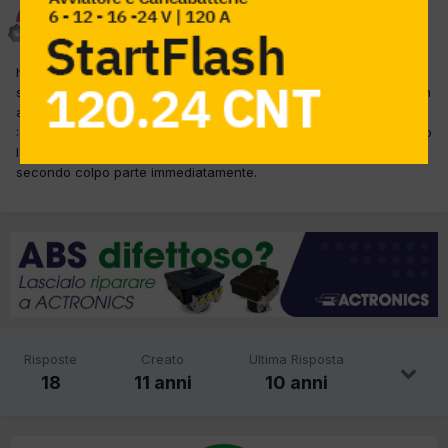
AUTOFFICINA POVESI
Inviato
13 Luglio 2015
ho una meriva che nion parte al primo colpo a benzina ho gia
sostituito pompa benzina e pulito con taratura inietttori benzina .in
autodiagnosi mi esce solamente errore in body computer
:CORRENTE ALTERNATORE.particolare importantequando inserisco
la chiave senza far girare il motorino avviamento due volte al
secondo colpo parte immediatamente.
Risposte
Creato
Ultima Risposta
18
11 anni
10 anni