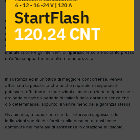
il mondo dell’autoriparazione.
Come sappiamo, uno dei principi fondamentali introdotti dal
regolamento 1400/2002 (Legge Monti), è stato quello in base al
quale i costruttori auto non potevano più subordinare l’efficacia e
l’operatività della garanzia da loro concessa al proprietario del
veicolo acquistato al fatto che, costui, eseguisse la regolare
manutenzione e gli interventi di riparazione solo e soltanto presso
un’officina appartenente alla rete autorizzata.
In sostanza ed in un’ottica di maggiore concorrenza, veniva
affermata la possibilità che anche i riparatori indipendenti
potessero effettuare le operazioni di manutenzione e riparazione
ordinaria durante il periodo di validità della garanzia senza che
ciò determinasse, appunto, il venire meno della garanzia stessa.
Ovviamente, a condizione che tali interventi seguissero le
indicazioni specifiche fornite dalla casa auto, così come
contenute nel manuale di assistenza in dotazione al veicolo.