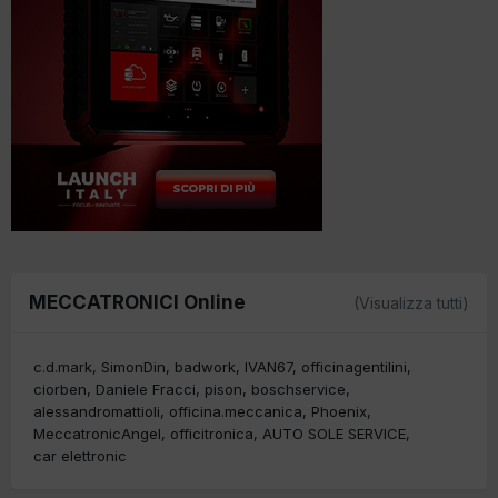
MECCATRONICI Online
(Visualizza tutti)
c.d.mark
SimonDin
badwork
IVAN67
officinagentilini
ciorben
Daniele Fracci
pison
boschservice
alessandromattioli
officina.meccanica
Phoenix
MeccatronicAngel
officitronica
AUTO SOLE SERVICE
car elettronic