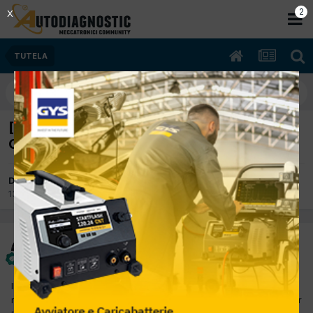
2
X
TUTELA
[Legge Monti ed Estensioni Varie di
Garanzia] Novità 2015
Da Avv. Beccari Piergiorgio
13 Luglio 2015
in
TUTELA
Avv. Beccari Piergiorgio
Inviato
13 Luglio 2015
Il tema delle estensioni di garanzia e dei diritti/doveri connessi,
rappresenta tuttora uno degli argomenti di maggiore interesse per