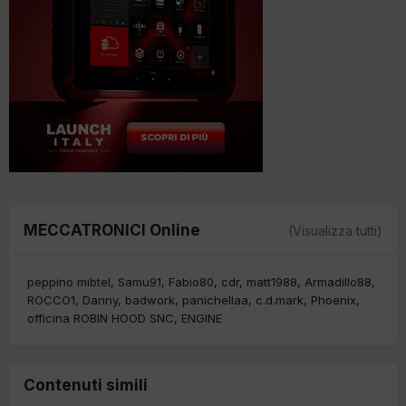
MECCATRONICI Online
(Visualizza tutti)
peppino mibtel
Samu91
Fabio80
cdr
matt1988
Armadillo88
ROCCO1
Danny
badwork
panichellaa
c.d.mark
Phoenix
officina ROBIN HOOD SNC
ENGINE
Contenuti simili