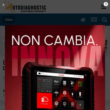
1
X
Clima
[FIAT ULYSSE 06/2001 2088cc P8C 80Kw
Diesel] PICCOLA PERDITA DI FREON
Da incardona
11 Luglio 2015
in
Clima