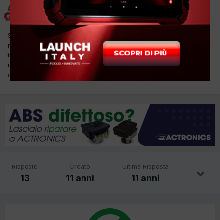
incardona
Inviato
11 Luglio 2015
Salve a tutti in questi giorni mi è capitato un ulysse che avendo
ricaricato il clima l anno scorso, quest' anno non funzionava. ho
trovato l' impianto completamente scarico di gas gli ho rifatto la
ricarica ma non ho trovato nessuna perdita di gas. a qualcuno è
capitato qualche caso simile?
Risposte
Creato
Ultima Risposta
13
11 anni
11 anni