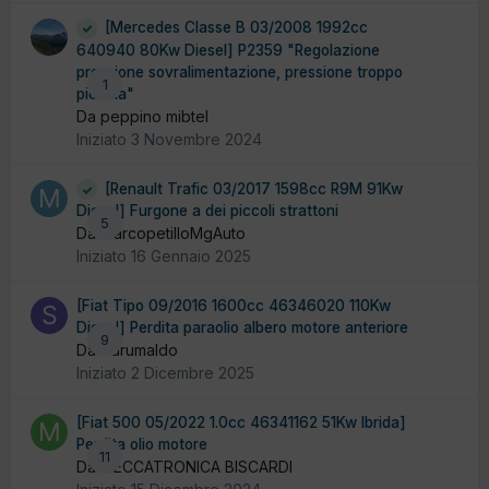
[Mercedes Classe B 03/2008 1992cc
640940 80Kw Diesel] P2359 "Regolazione
pressione sovralimentazione, pressione troppo
1
piccola"
Da peppino mibtel
Iniziato
3 Novembre 2024
[Renault Trafic 03/2017 1598cc R9M 91Kw
Diesel] Furgone a dei piccoli strattoni
5
Da MarcopetilloMgAuto
Iniziato
16 Gennaio 2025
[Fiat Tipo 09/2016 1600cc 46346020 110Kw
Diesel] Perdita paraolio albero motore anteriore
9
Da Sdrumaldo
Iniziato
2 Dicembre 2025
[Fiat 500 05/2022 1.0cc 46341162 51Kw Ibrida]
Perdita olio motore
11
Da MECCATRONICA BISCARDI