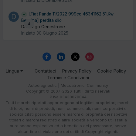
Iniziato
15 Dicembre 2024
[Fiat Panda 11/2022 999cc 46341162 51,Kw
Benzina] perdita olio
4
Da Diego Genestrone
Iniziato
30 Giugno 2025
Lingua
Contattaci
Privacy Policy
Cookie Policy
Termini e Condizioni
Autodiagnostic | Meccatronici Community
Copyright © 2007-2026 Tutti i diritti riservati
P.iva 03438870044
Tutti i marchi riportati appartengono ai legittimi proprietari; marchi
di terzi, nomi di prodotti, nomi commerciali, nomi corporativi e
società citati possono essere marchi di proprietà dei rispettivi
titolari o marchi registrati d'altre società e vengono utilizzati a
puro scopo esplicativo ed a beneficio del possessore, senza
alcun fine di violazione dei diritti di Copyright vigenti.