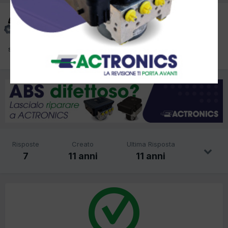
pucciom
Inviato
10 Luglio 2015
spia motore accesa, codice errore p2135
Risposte
Creato
Ultima Risposta
7
11 anni
11 anni