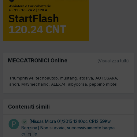
MECCATRONICI Online
(Visualizza tutti)
Triumph1994
tecnoautob
mustang
atoslva
AUTOSARA
andri
MRSmechanic
ALEX74
albycorsa
peppino mibtel
Contenuti simili
[Nissas Micra 01/2015 1240cc CR12 59Kw
Benzina] Non si avvia, successivamente bagna
candele
11