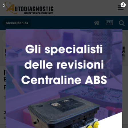
2
X
Meccatronica
[nissan micra 05/2005 1240cc cr12 59Kw
Benzina] spia motore accesa codice errore
p2135
Da pucciom
10 Luglio 2015
in
Meccatronica