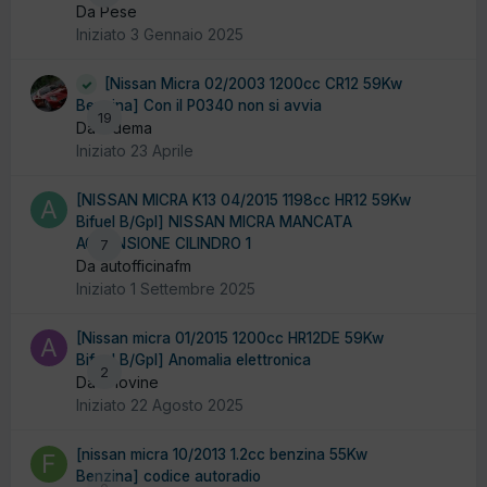
Da Pese
Iniziato
3 Gennaio 2025
[Nissan Micra 02/2003 1200cc CR12 59Kw
Benzina] Con il P0340 non si avvia
19
Da ludema
Iniziato
23 Aprile
[NISSAN MICRA K13 04/2015 1198cc HR12 59Kw
Bifuel B/Gpl] NISSAN MICRA MANCATA
ACCENSIONE CILINDRO 1
7
Da autofficinafm
Iniziato
1 Settembre 2025
[Nissan micra 01/2015 1200cc HR12DE 59Kw
Bifuel B/Gpl] Anomalia elettronica
2
Da a-iovine
Iniziato
22 Agosto 2025
[nissan micra 10/2013 1.2cc benzina 55Kw
Benzina] codice autoradio