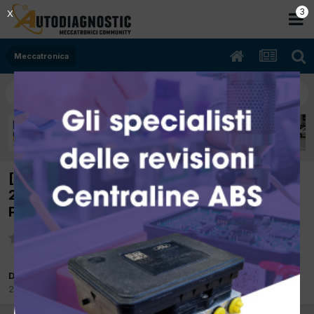
2
X
Meccatronica
[MERCEDES CLASSE A 169 06/2008 1498cc
266920 70Kw Benzina] A VOLTE NON
PARTE
Da tm
2 Luglio 2015
in
Meccatronica