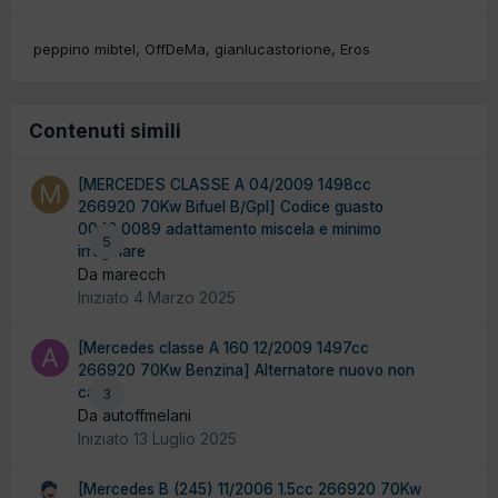
peppino mibtel
OffDeMa
gianlucastorione
Eros
Contenuti simili
[MERCEDES CLASSE A 04/2009 1498cc
266920 70Kw Bifuel B/Gpl] Codice guasto
0042 0089 adattamento miscela e minimo
5
irregolare
Da marecch
Iniziato
4 Marzo 2025
[Mercedes classe A 160 12/2009 1497cc
266920 70Kw Benzina] Alternatore nuovo non
carica
3
Da autoffmelani
Iniziato
13 Luglio 2025
[Mercedes B (245) 11/2006 1.5cc 266920 70Kw