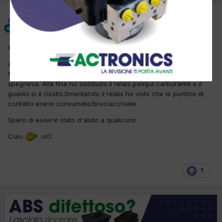
tm
Inviato
2 Luglio 2015
Ciao bella gente , forse posso essere utile anch'io stavolta.
Allora avevo in officina questa mercedes che a volte faceva
fatica a partire nel senso che andava in moto traballava e si
spegneva. Alla fine ho sostituito il relais pompa carburante e il
guasto si è risolto.Smontando il relais ho visto che le puntine di
contatto erano consumate/bruciacchiate.
Spero di esservi stato d'aiuto a qualcuno.
Ciao.
:oO:
1