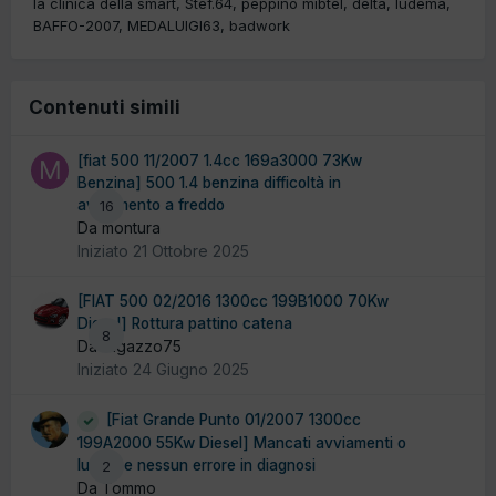
la clinica della smart
Stef.64
peppino mibtel
delta
ludema
BAFFO-2007
MEDALUIGI63
badwork
Contenuti simili
[fiat 500 11/2007 1.4cc 169a3000 73Kw
Benzina] 500 1.4 benzina difficoltà in
avviamento a freddo
16
Da montura
Iniziato
21 Ottobre 2025
[FIAT 500 02/2016 1300cc 199B1000 70Kw
Diesel] Rottura pattino catena
8
Da ragazzo75
Iniziato
24 Giugno 2025
[Fiat Grande Punto 01/2007 1300cc
199A2000 55Kw Diesel] Mancati avviamenti o
lunghi e nessun errore in diagnosi
2
Da Tommo