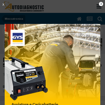
2
X
Meccatronica
[fiat nuova 500 04/2007 1300cc 169a100
55Kw Diesel] partenza a freddo non regolare
Da diliberto giuseppe
23 Giugno 2015
in
Meccatronica