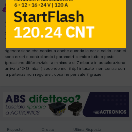
diliberto giuseppe
Inviato
23 Giugno 2015
buona sera a tutti ho in officina la car sopra elencata la quale
messa in moto a freddo sembra come se andasse a 3 ,il conta
giri non sta fisso su i 1000giri ma si vede salire e scendere di
poco , tutto questo dura solo qualche minuto e poi si regolarizza ,
la cosa strana e che dallo scarico si sente il classico odore della
rigenerazione che continua anche quando la car e calda . non ci
sono errori e controllando i parametri sembra tutto a posto
(pressione differenziale a minimo e di 7 mbar e in accelerazione
arriva a 12-13 mbar ),secondo me il dpf intasato non centra con
la partenza non regolare , cosa ne pensate ? grazie .
Risposte
Creato
Ultima Risposta