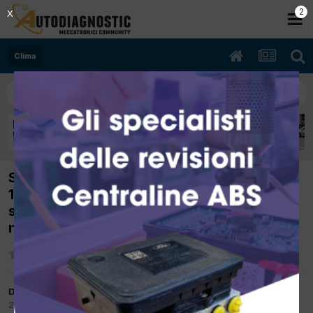
2
X
Clima
SPOSTATO: [mercedes clk 200 k 11/2002
1800cc 271940 120Kw Benzina] si accende
sporadicamente la spia dell'ASR e nn mi da
nessun errore in centralina
Da Phoenix
23 Giugno 2015
in
Clima