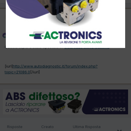
Amministratore
Phoenix
Inviato
23 Giugno 2015
Questo topic è stato spostato in
Sicurezza attiva-passiva
.
[iurl]
http://www.autodiagnostic.it/forum/index.php?
topic=21086.0
[/iurl]
Risposte
Creato
Ultima Risposta