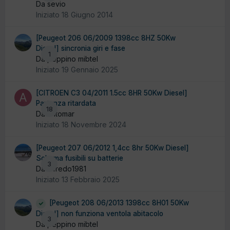
Da sevio
Iniziato
18 Giugno 2014
[Peugeot 206 06/2009 1398cc 8HZ 50Kw
Diesel] sincronia giri e fase
1
Da peppino mibtel
Iniziato
19 Gennaio 2025
[CITROEN C3 04/2011 1.5cc 8HR 50Kw Diesel]
Partenza ritardata
18
Da antomar
Iniziato
18 Novembre 2024
[Peugeot 207 06/2012 1,4cc 8hr 50Kw Diesel]
Schema fusibili su batterie
3
Da alfredo1981
Iniziato
13 Febbraio 2025
[Peugeot 208 06/2013 1398cc 8H01 50Kw
Diesel] non funziona ventola abitacolo
3
Da peppino mibtel