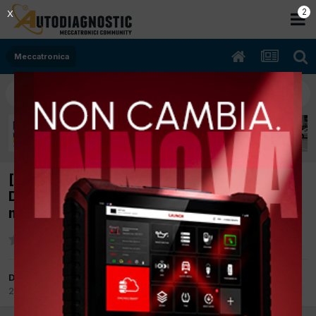
2
X
Meccatronica
[Peugeot 206+ 03/2011 1398cc 8HR 50Kw
Diesel] P1457+P0299+P2299 spia anomalia
motore accesa
Da Phoenix
23 Giugno 2015
in
Meccatronica