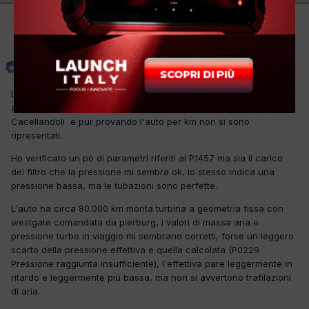
Amministratore
Phoenix
Inviato
23 Giugno 2015
L'auto apparentemente non ha problemi, ma saltuariamente si
accende spia controllo motore e oggi ha questi errori.
Cacellandoli e pur provando l'auto per km non si sono
ripresentati.
Ho verificato un pò di parametri riferiti al P1457 ma sia il carico
del filtro che la pressione mi sembra ok, lo stesso indica una
pressione bassa, ma le tubazioni sono perfette.
L'auto ha circa 80.000 km monta turbina a geometria fissa con
westgate comandata da pierburg, i valori di massa aria e
pressione turbo in viaggio mi sembrano corretti, forse un leggero
scarto della pressione effettiva e quella calcolata (P0229
Pressione raggiunta insufficiente), l'effettiva pare leggermente in
ritardo e leggermente più bassa, ma non si avvertono trafilazioni
di aria.