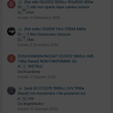
[fiat stilo 06/2002 1900cc 192a1000 85Kw
Diesel] stilo non riparte dopo cambio motore
39
Da burton
Iniziato
4 Settembre 2025
[fiat sedici 11/2006 1.9cc D19AA 88Kw
Diesel] Non funzionano chiusure
6
Da Civitas
Iniziato
2 Dicembre 2014
[VOLKSWAGEN PASSAT 03/2002 1896cc AVB
74Kw Diesel] NON FUNZIONANO GLI
ALZACRISTALLI
7
Da incardona
Iniziato
21 Agosto 2025
[audi Q3 07/2015 1968cc CUV 110Kw
Diesel] non funzionano i fari posteriori sul
portellone
12
Da angeloturbo
Iniziato
15 Gennaio 2020