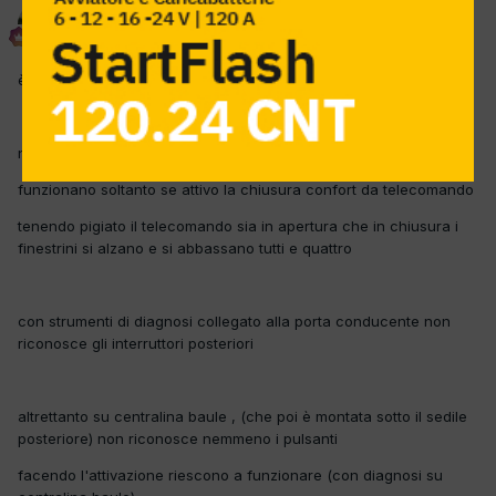
delta
Inviato
22 Giugno 2015
è da questa mattina che sto "giocando" con questa macchina
non funzionano gli alzacristalli posteriori ca circa 1 anno
funzionano soltanto se attivo la chiusura confort da telecomando
tenendo pigiato il telecomando sia in apertura che in chiusura i
finestrini si alzano e si abbassano tutti e quattro
con strumenti di diagnosi collegato alla porta conducente non
riconosce gli interruttori posteriori
altrettanto su centralina baule , (che poi è montata sotto il sedile
posteriore) non riconosce nemmeno i pulsanti
facendo l'attivazione riescono a funzionare (con diagnosi su