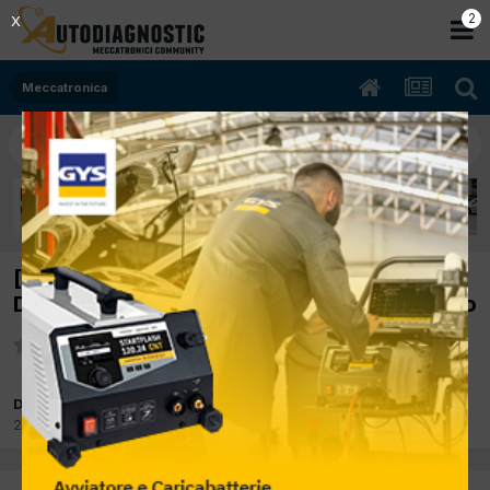
2
X
Meccatronica
[Fiat Stilo 10/2003 1.9cc 192a1000 85Kw
Diesel] alzacristalli posteriori non funzionano
Da delta
22 Giugno 2015
in
Meccatronica