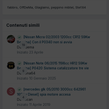
fabbro
OffDeMa
Glaglaino
peppino mibtel
Stef.64
Contenuti simili
[Nissan Micra 02/2003 1200cc CR12 59Kw
Benzina] Con il P0340 non si avvia
19
Da ludema
Iniziato
23 Aprile
[Nissan Note 06/2015 1198cc HR12 59Kw
Benzina] P0420 Sistema catalizzatore tre vie
9
Da Dona64
Iniziato
10 Gennaio 2025
[mercedes glk 05/2010 3000cc 642961
165Kw Diesel] spia motore accesa
4
Da scican
Iniziato
11 Aprile 2019