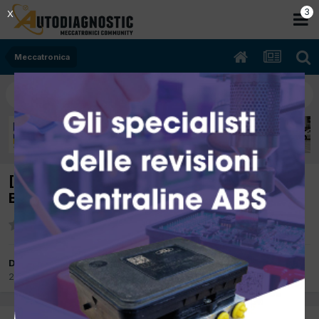
2
X
Meccatronica
[Nissan Note 04/2010 1386cc 1.4 65Kw
Benzina] Spia motore accesa P0340
Da candiag
22 Giugno 2015
in
Meccatronica