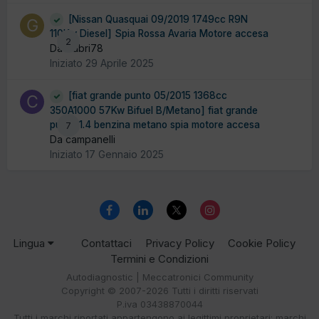
[Nissan Quasquai 09/2019 1749cc R9N
110Kw Diesel] Spia Rossa Avaria Motore accesa
2
Da Gabri78
Iniziato
29 Aprile 2025
[fiat grande punto 05/2015 1368cc
350A1000 57Kw Bifuel B/Metano] fiat grande
punto 1.4 benzina metano spia motore accesa
7
Da campanelli
Iniziato
17 Gennaio 2025
Lingua
Contattaci
Privacy Policy
Cookie Policy
Termini e Condizioni
Autodiagnostic | Meccatronici Community
Copyright © 2007-2026 Tutti i diritti riservati
P.iva 03438870044
Tutti i marchi riportati appartengono ai legittimi proprietari; marchi