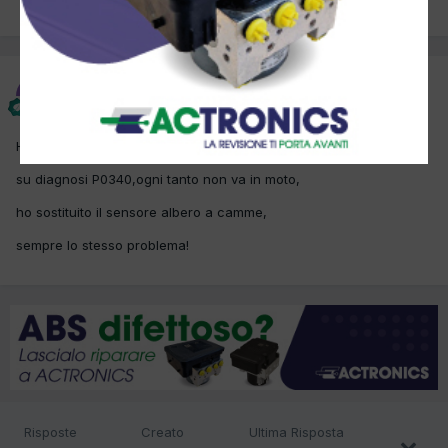
PREC
Pagina 1 di 2
AVANTI
candiag
Inviato
22 Giugno 2015
Ho sostituito la catena la machina non a pasato 10000 chilometri
su diagnosi P0340,ogni tanto non va in moto,
ho sostituito il sensore albero a camme,
sempre lo stesso problema!
Risposte
Creato
Ultima Risposta