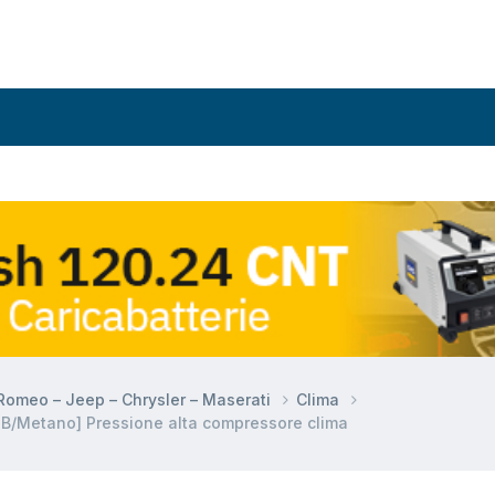
a Romeo – Jeep – Chrysler – Maserati
Clima
 B/Metano] Pressione alta compressore clima