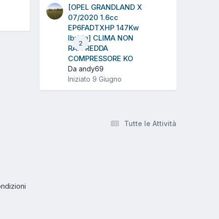
[OPEL GRANDLAND X
07/2020 1.6cc
EP6FADTXHP 147Kw
Ibrida] CLIMA NON
2
RAFFREDDA
COMPRESSORE KO
Da andy69
Iniziato
9 Giugno
Tutte le Attività
ndizioni