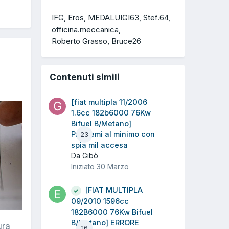
IFG
Eros
MEDALUIGI63
Stef.64
officina.meccanica
Roberto Grasso
Bruce26
Contenuti simili
[fiat multipla 11/2006
1.6cc 182b6000 76Kw
Bifuel B/Metano]
Problemi al minimo con
23
spia mil accesa
Da Gibò
Iniziato
30 Marzo
[FIAT MULTIPLA
09/2010 1596cc
182B6000 76Kw Bifuel
B/Metano] ERRORE
ura
16