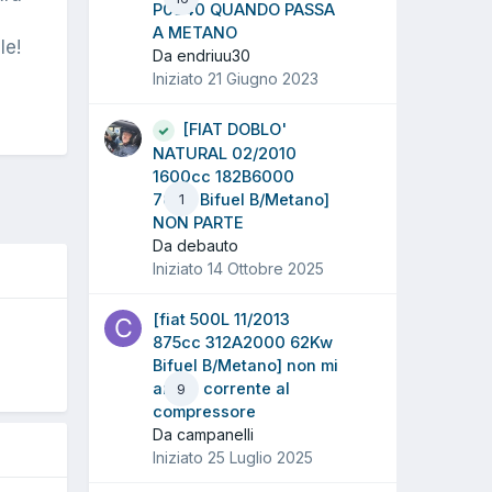
P0340 QUANDO PASSA
A METANO
le!
Da endriuu30
Iniziato
21 Giugno 2023
[FIAT DOBLO'
NATURAL 02/2010
1600cc 182B6000
76Kw Bifuel B/Metano]
1
NON PARTE
Da debauto
Iniziato
14 Ottobre 2025
[fiat 500L 11/2013
O
875cc 312A2000 62Kw
Bifuel B/Metano] non mi
arriva corrente al
9
compressore
Da campanelli
Iniziato
25 Luglio 2025