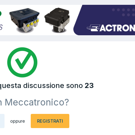
 questa discussione sono
23
n Meccatronico?
REGISTRATI
oppure