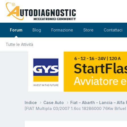
Forum
Blog
Formazione
Store
Contattaci
Tutte le Attività
Indice
Case Auto
Fiat – Abarth – Lancia – Alf
[FIAT Multipla 03/2007 1.6cc 182B6000 76Kw Bifuel