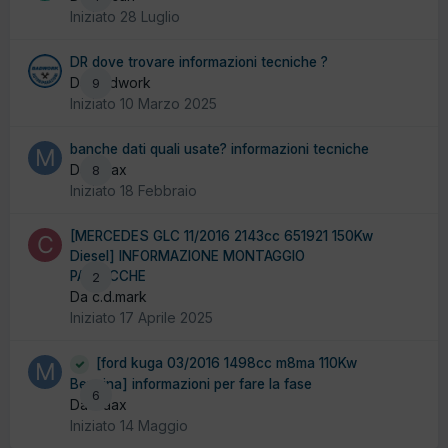
Iniziato
28 Luglio
DR dove trovare informazioni tecniche ?
Da badwork
9
Iniziato
10 Marzo 2025
banche dati quali usate? informazioni tecniche
Da maax
8
Iniziato
18 Febbraio
[MERCEDES GLC 11/2016 2143cc 651921 150Kw
Diesel] INFORMAZIONE MONTAGGIO
PASTICCHE
2
Da c.d.mark
Iniziato
17 Aprile 2025
[ford kuga 03/2016 1498cc m8ma 110Kw
Benzina] informazioni per fare la fase
6
Da maax
Iniziato
14 Maggio