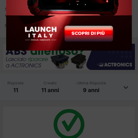
Salve ragazzi, vorrei sapere se qualcuno di voi utilizza ALLDATA,
quali sono le vostre considerazioni
In attesa di risposte vi ringrazio anticipatamente.
Risposte
Creato
Ultima Risposta
11
11 anni
9 anni