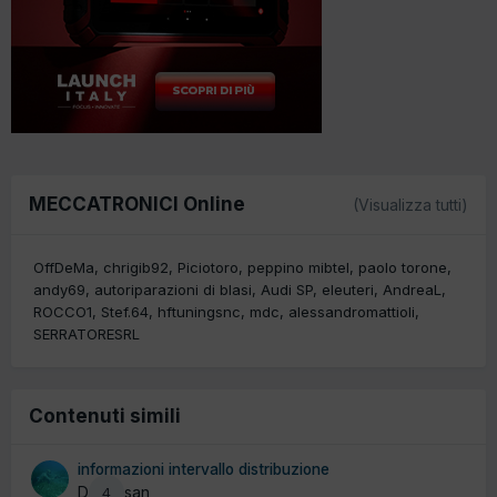
MECCATRONICI Online
(Visualizza tutti)
OffDeMa
chrigib92
Piciotoro
peppino mibtel
paolo torone
andy69
autoriparazioni di blasi
Audi SP
eleuteri
AndreaL
ROCCO1
Stef.64
hftuningsnc
mdc
alessandromattioli
SERRATORESRL
Contenuti simili
informazioni intervallo distribuzione
Da giasan
4