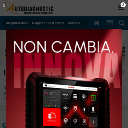
2
X
Diagnosi Auto - Diagnostica Remota - Database - Oscilloscopio
[alldata] informazioni
Da thaurus
12 Giugno 2015
in
Diagnosi Auto - Diagnostica Remota - Database -
Oscilloscopio
thaurus
Inviato
12 Giugno 2015