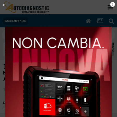
2
X
Meccatronica
[RENAULT CLIO 01/2008 1149cc D7F 44Kw
Bifuel B/Gpl] NON PASSA A GPL SPIE
ACCESE SERVICE E GAZ
Da simonevin
11 Giugno 2015
in
Meccatronica