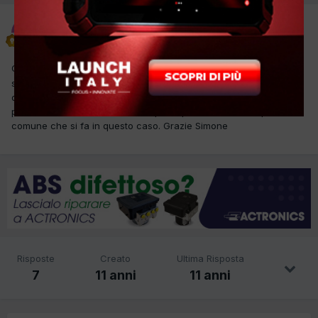
simonevin
Inviato
11 Giugno 2015
Ciao a tutti premetto che è un po' che non mi collego
e che
so che so che questo è un errore comune e che è già stato
dibattuto più volte. purtroppo non riesco a vedere i vecchi
problemi risolti sul sito. Vorrei sapere qual'è l'intervento più
comune che si fa in questo caso. Grazie Simone
Risposte
Creato
Ultima Risposta
7
11 anni
11 anni