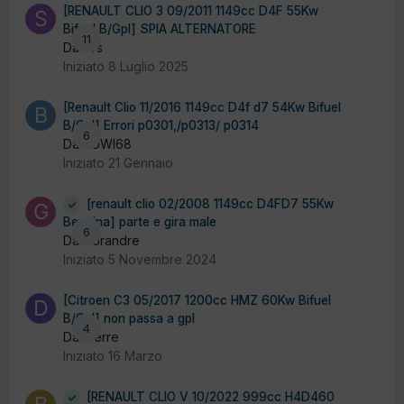
[RENAULT CLIO 3 09/2011 1149cc D4F 55Kw
Bifuel B/Gpl] SPIA ALTERNATORE
11
Da svs
Iniziato
8 Luglio 2025
[Renault Clio 11/2016 1149cc D4f d7 54Kw Bifuel
B/Gpl] Errori p0301,/p0313/ p0314
6
Da BUWI68
Iniziato
21 Gennaio
[renault clio 02/2008 1149cc D4FD7 55Kw
Benzina] parte e gira male
6
Da Gorandre
Iniziato
5 Novembre 2024
[Citroen C3 05/2017 1200cc HMZ 60Kw Bifuel
B/Gpl] non passa a gpl
4
Da dierre
Iniziato
16 Marzo
[RENAULT CLIO V 10/2022 999cc H4D460