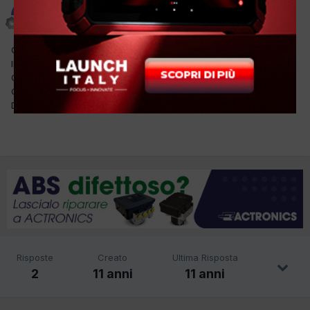
trenato
Inviato
11 Giugno 2015
CAMBIATO MOTORE PROVATA IN STRADA PERFETTA , RIPROVATA
IN STRADA DOPO UN PAIO D'ORE FUMO NERO ERRORE IN
CENTRALINA P 1462 VALVOLA EGR SEGNALE NON PLAUSIBILE
CONTROLLATO TUTTO ERRORE ATTIVO P 1462 QUALCUNO SA
DIRMI QUALCOSA GRAZIE
Risposte
Creato
Ultima Risposta
2
11 anni
11 anni