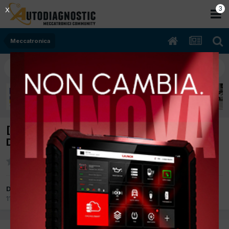
2
X
Meccatronica
[FIAT SCUDO 07/2008 1560cc 9HU 66Kw
Diesel] ERRORE P 1462
Da trenato
11 Giugno 2015
in
Meccatronica