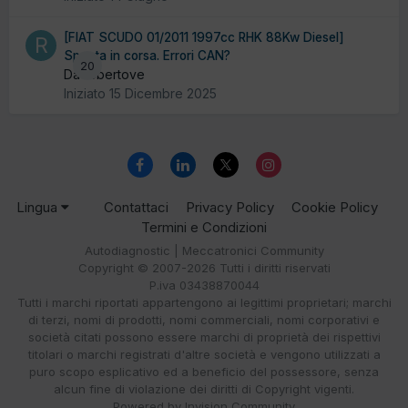
[FIAT SCUDO 01/2011 1997cc RHK 88Kw Diesel]
Spenta in corsa. Errori CAN?
20
Da robertove
Iniziato
15 Dicembre 2025
Lingua
Contattaci
Privacy Policy
Cookie Policy
Termini e Condizioni
Autodiagnostic | Meccatronici Community
Copyright © 2007-2026 Tutti i diritti riservati
P.iva 03438870044
Tutti i marchi riportati appartengono ai legittimi proprietari; marchi
di terzi, nomi di prodotti, nomi commerciali, nomi corporativi e
società citati possono essere marchi di proprietà dei rispettivi
titolari o marchi registrati d'altre società e vengono utilizzati a
puro scopo esplicativo ed a beneficio del possessore, senza
alcun fine di violazione dei diritti di Copyright vigenti.
Powered by Invision Community