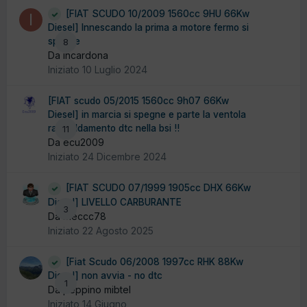
[FIAT SCUDO 10/2009 1560cc 9HU 66Kw
Diesel] Innescando la prima a motore fermo si
spegne
8
Da incardona
Iniziato
10 Luglio 2024
[FIAT scudo 05/2015 1560cc 9h07 66Kw
Diesel] in marcia si spegne e parte la ventola
raffreddamento dtc nella bsi !!
11
Da ecu2009
Iniziato
24 Dicembre 2024
[FIAT SCUDO 07/1999 1905cc DHX 66Kw
Diesel] LIVELLO CARBURANTE
3
Da Meccc78
Iniziato
22 Agosto 2025
[Fiat Scudo 06/2008 1997cc RHK 88Kw
Diesel] non avvia - no dtc
1
Da peppino mibtel
Iniziato
14 Giugno