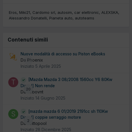
Eros
Miki21
Cardomo srl
autosim
car elettronic
ALEXSKA
Alessandro Donatelli
Pianeta auto
autoteams
Contenuti simili
Nuove modalità di accesso su Piston eBooks
Da Phoenix
0
Iniziato
5 Aprile 2025
[Mazda Mazda 3 08/2008 1560cc Y6 80Kw
Diesel] Non rende
20
Da turbovnt
Iniziato
14 Giugno 2025
[mazda mazda 6 01/2019 2191cc sh 110Kw
Diesel] coppie serraggio motore
2
Da strittopool
Iniziato
28 Dicembre 2025