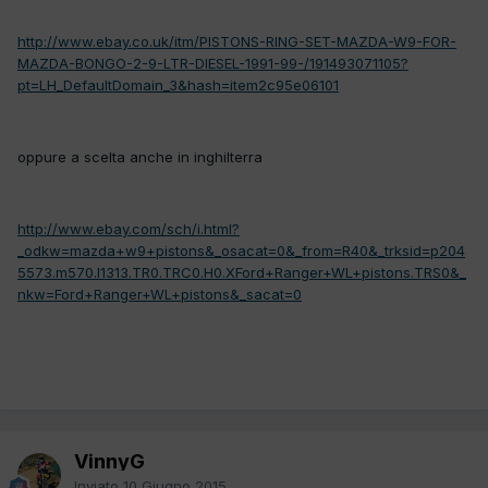
http://www.ebay.co.uk/itm/PISTONS-RING-SET-MAZDA-W9-FOR-
MAZDA-BONGO-2-9-LTR-DIESEL-1991-99-/191493071105?
pt=LH_DefaultDomain_3&hash=item2c95e06101
oppure a scelta anche in inghilterra
http://www.ebay.com/sch/i.html?
_odkw=mazda+w9+pistons&_osacat=0&_from=R40&_trksid=p204
5573.m570.l1313.TR0.TRC0.H0.XFord+Ranger+WL+pistons.TRS0&_
nkw=Ford+Ranger+WL+pistons&_sacat=0
VinnyG
Inviato
10 Giugno 2015