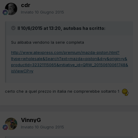
cdr
Inviato
10 Giugno 2015
Il 10/6/2015 at 13:20, autobas ha scritto:
Su alibaba vendono la serie completa
http://www.aliexpress.com/premium/mazda-piston.html?
ltype=wholesale&SearchText=mazda+piston&d=y&origin=y&
productId=32321115065&initiative_id=QRW_20150610061748&
isViewCP=y
certo che a quel prezzo in italia ne comprerebbe soltanto 1
VinnyG
Inviato
10 Giugno 2015