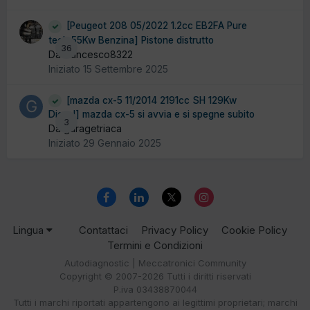
[Peugeot 208 05/2022 1.2cc EB2FA Pure
tech 55Kw Benzina] Pistone distrutto
36
Da francesco8322
Iniziato
15 Settembre 2025
[mazda cx-5 11/2014 2191cc SH 129Kw
Diesel] mazda cx-5 si avvia e si spegne subito
3
Da garagetriaca
Iniziato
29 Gennaio 2025
Lingua
Contattaci
Privacy Policy
Cookie Policy
Termini e Condizioni
Autodiagnostic | Meccatronici Community
Copyright © 2007-2026 Tutti i diritti riservati
P.iva 03438870044
Tutti i marchi riportati appartengono ai legittimi proprietari; marchi