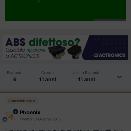
Risposte
Creato
Ultima Risposta
9
11 anni
11 anni
Amministratore
Phoenix
Inviato
10 Giugno 2015
Ciao ho provato a sentire qua da noi ma nulla... mai sentiti.. dalle