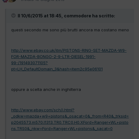
Il 10/6/2015 at 18:45, commodore ha scritto:
questi secondo me sono più brutti ancora ma costano meno
http://www.ebay.co.uk/itm/PISTONS-RING-SET-MAZDA-W9-
FOR-MAZDA-BONGO-2-9-LTR-DIESEL-1991-
99-/191493071105?
pt=LH_DefaultDomain_3&hash=item2c95e06101
oppure a scelta anche in inghilterra
http://www.ebay.com/sch/i.html?
_odkw=mazda+w9+pistons&_osacat=0&_from=R40&_trksid=
p2045573.m570.l1313.TR0.TRC0.H0.XFord+Ranger+WL+pisto
ns.TRS0&_nkw=Ford+Ranger+WL+pistons&_sacat=0