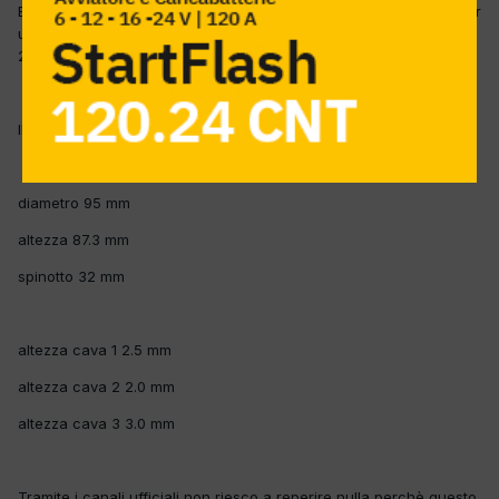
Buongiorno a Tutti cerco 1 pistone oppure serie completa STD per
un pick-up Mazda B2900 del 2002 tipo motore W9 68 KW cc
2892
Il codice originale è W9Y1-11-SA0B
diametro 95 mm
altezza 87.3 mm
spinotto 32 mm
altezza cava 1 2.5 mm
altezza cava 2 2.0 mm
altezza cava 3 3.0 mm
Tramite i canali ufficiali non riesco a reperire nulla perchè questo