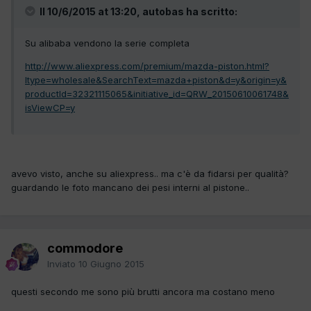
Il 10/6/2015 at 13:20, autobas ha scritto:
Su alibaba vendono la serie completa
http://www.aliexpress.com/premium/mazda-piston.html?
ltype=wholesale&SearchText=mazda+piston&d=y&origin=y&
productId=32321115065&initiative_id=QRW_20150610061748&
isViewCP=y
avevo visto, anche su aliexpress.. ma c'è da fidarsi per qualità?
guardando le foto mancano dei pesi interni al pistone..
commodore
Inviato
10 Giugno 2015
questi secondo me sono più brutti ancora ma costano meno