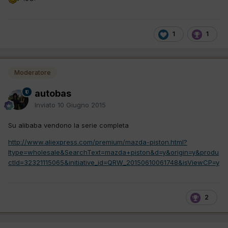
1
1
Moderatore
autobas
Inviato
10 Giugno 2015
Su alibaba vendono la serie completa
http://www.aliexpress.com/premium/mazda-piston.html?
ltype=wholesale&SearchText=mazda+piston&d=y&origin=y&produ
ctId=32321115065&initiative_id=QRW_20150610061748&isViewCP=y
2