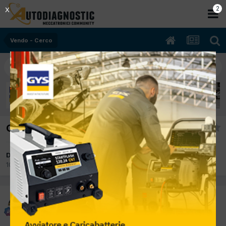
1
X
Vendo - Cerco
Cerco Pistone Mazda
Da VinnyG
10 Giugno 2015
in
Vendo - Cerco
VinnyG
Inviato
10 Giugno 2015