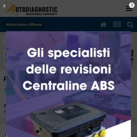
2
X
Attrezzatura Officina
pinza per tubi radiatori riscaldamento
Da alfredo1981
8 Giugno 2015
in
Attrezzatura Officina
alfredo1981