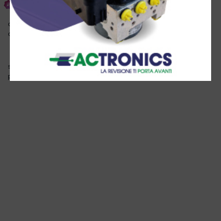
Inviato
8 Giugno 2015
che metodo usate per stringere queste odiose ferma cravatte..
che ormai sono in tutti i radiatori riscaldamento abitacolo
scrivo pinza.......... ma non so se esiste....... oggi con una seat ciò
perso più di un'ora.. e neanche ci sono riuscito.....