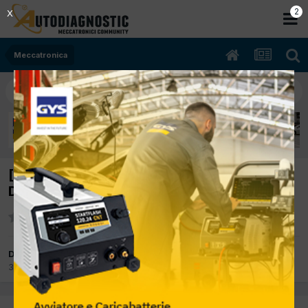
2
X
Meccatronica
[Ford C-Max 02/2004 1997cc G6DA 100Kw
Diesel] Difficoltà di accensione
Da gofredo406
3 Giugno 2015
in
Meccatronica