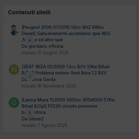
Contenuti simili
[Peugeot 3008 07/2016 1.6cc BHZ 88Kw
Diesel] Saltuariamente accendono spie ABS
,Motore ed altre spie
4
Da giordano officina
Iniziato
10 Giugno 2025
[SEAT IBIZA 05/2009 1.2cc BXV 51Kw Bifuel
B/Gpl] Problema motore Seat Ibiza 1.2 BXV
1
Da Nuova Garda
Iniziato
18 Novembre 2025
[Lancia Musa 11/2009 1400cc 350a1000 57Kw
Bifuel B/Gpl] P2226 circuito pressione
barometrica
5
Da Gliese2
Iniziato
7 Agosto 2025