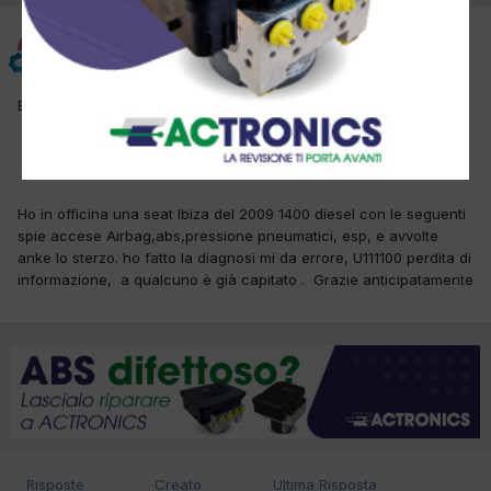
lunedi71
Inviato
22 Maggio 2015
Buongiorno a tutti
Ho in officina una seat Ibiza del 2009 1400 diesel con le seguenti
spie accese Airbag,abs,pressione pneumatici, esp, e avvolte
anke lo sterzo. ho fatto la diagnosi mi da errore, U111100 perdita di
informazione, a qualcuno è già capitato . Grazie anticipatamente
Risposte
Creato
Ultima Risposta