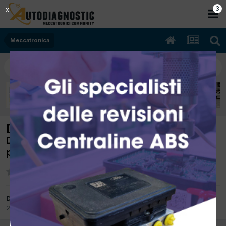
2
X
Meccatronica
[seat ibiza 12/2009 1400cc BSM 59Kw
Diesel] SI accendono spie abs airbag
pressione pneumatici
Da lunedi71
22 Maggio 2015
in
Meccatronica