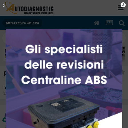
2
X
Attrezzatura Officina
pulizia serbatoi
Da sirioncar
20 Maggio 2015
in
Attrezzatura Officina
sirioncar
Inviato
20 Maggio 2015