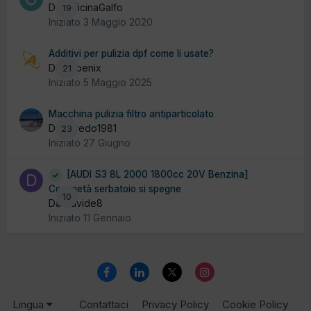
Da OfficinaGalfo
19
Iniziato
3 Maggio 2020
Additivi per pulizia dpf come li usate?
Da Phoenix
21
Iniziato
5 Maggio 2025
Macchina pulizia filtro antiparticolato
Da alfredo1981
23
Iniziato
27 Giugno
[AUDI S3 8L 2000 1800cc 20V Benzina]
Con metà serbatoio si spegne
10
Da Davide8
Iniziato
11 Gennaio
Lingua
Contattaci
Privacy Policy
Cookie Policy