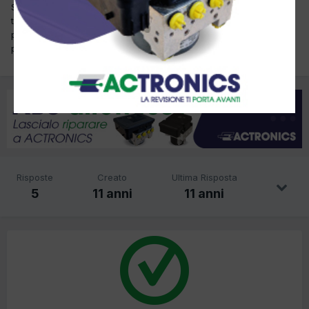
Salve ragazzi o un serbatoio di una citroèn ds che all'interno è
tutto ruggine. Dovrei pulirlo ma è impossibile, mi anno detto di
pulirlo con ultrasuoni, qulcuno sa dirmi se cè qualche ditta che lo
può fare.Grazie
Risposte
Creato
Ultima Risposta
5
11 anni
11 anni