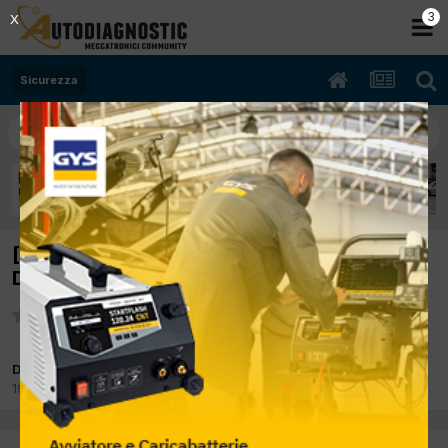
2
X
Sicurezza
[renault scenic 03/2004 1890cc dfh 88Kw
Diesel] interruttore ridondante
Da CORLEONE93
19 Agosto 2014
in
Sicurezza