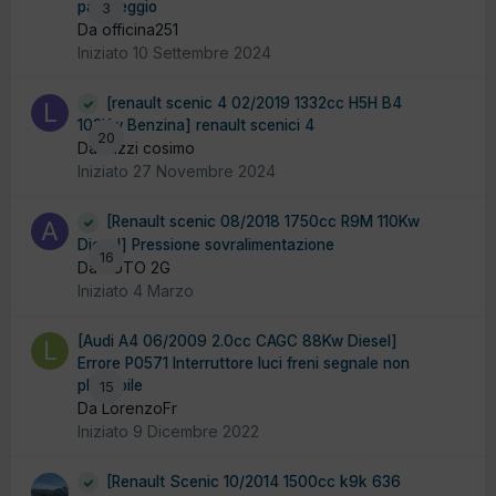
parcheggio
3
Da officina251
Iniziato
10 Settembre 2024
[renault scenic 4 02/2019 1332cc H5H B4
103Kw Benzina] renault scenici 4
20
Da liuzzi cosimo
Iniziato
27 Novembre 2024
[Renault scenic 08/2018 1750cc R9M 110Kw
Diesel] Pressione sovralimentazione
16
Da AUTO 2G
Iniziato
4 Marzo
[Audi A4 06/2009 2.0cc CAGC 88Kw Diesel]
Errore P0571 Interruttore luci freni segnale non
plausibile
15
Da LorenzoFr
Iniziato
9 Dicembre 2022
[Renault Scenic 10/2014 1500cc k9k 636