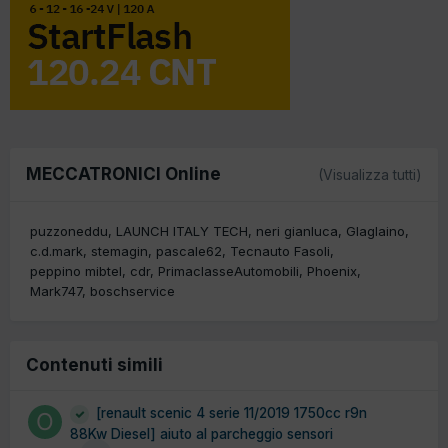
MECCATRONICI Online
(Visualizza tutti)
puzzoneddu
LAUNCH ITALY TECH
neri gianluca
Glaglaino
c.d.mark
stemagin
pascale62
Tecnauto Fasoli
peppino mibtel
cdr
PrimaclasseAutomobili
Phoenix
Mark747
boschservice
Contenuti simili
[renault scenic 4 serie 11/2019 1750cc r9n
88Kw Diesel] aiuto al parcheggio sensori