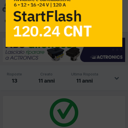
CORLEONE93
Inviato
19 Agosto 2014
stesso problema...come avete risolto?
Risposte
Creato
Ultima Risposta
13
11 anni
11 anni