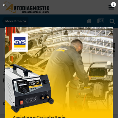
2
X
Meccatronica
[Fiat Grande punto 05/2005 1368cc
350a1000 57Kw Benzina] Spia mot. accesa:
p011 e p 0012 plausibilità fase.
Da Roberto Pucci
17 Marzo 2014
in
Meccatronica