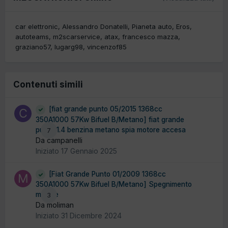
car elettronic
Alessandro Donatelli
Pianeta auto
Eros
autoteams
m2scarservice
atax
francesco mazza
graziano57
lugarg98
vincenzof85
Contenuti simili
[fiat grande punto 05/2015 1368cc
350A1000 57Kw Bifuel B/Metano] fiat grande
punto 1.4 benzina metano spia motore accesa
7
Da campanelli
Iniziato
17 Gennaio 2025
[Fiat Grande Punto 01/2009 1368cc
350A1000 57Kw Bifuel B/Metano] Spegnimento
motore
3
Da moliman
Iniziato
31 Dicembre 2024