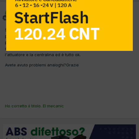
Roberto Pucci
Inviato
17 Marzo 2014
Salve a tutti ho in officina questa vettura con gli errori p0011e
p0012,a questa vettura qualche mese fa ho sostituito,per il solito
problema, il variatore di fase con l'attuatore e ho anche ripulito la
coppa olio e la succhierola,ho verificato il cablaggio tra
l'attuatore e la centralina ed è tutto ok.
Avete avuto problemi analoghi?Grazie
Ho corretto il titolo. El mecanic