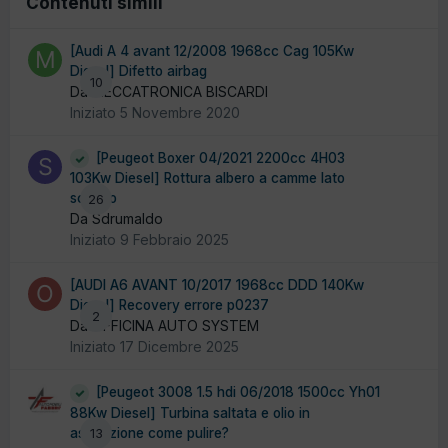
Contenuti simili
[Audi A 4 avant 12/2008 1968cc Cag 105Kw
Diesel] Difetto airbag
10
Da MECCATRONICA BISCARDI
Iniziato
5 Novembre 2020
[Peugeot Boxer 04/2021 2200cc 4H03
103Kw Diesel] Rottura albero a camme lato
scarico
26
Da Sdrumaldo
Iniziato
9 Febbraio 2025
[AUDI A6 AVANT 10/2017 1968cc DDD 140Kw
Diesel] Recovery errore p0237
2
Da OFFICINA AUTO SYSTEM
Iniziato
17 Dicembre 2025
[Peugeot 3008 1.5 hdi 06/2018 1500cc Yh01
88Kw Diesel] Turbina saltata e olio in
aspirazione come pulire?
13