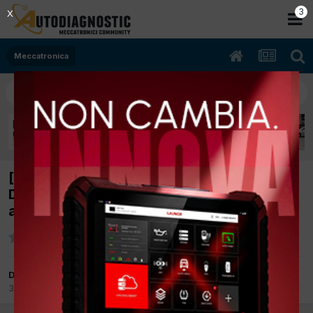
2
X
Meccatronica
[audi a4 avant 06/2007 1968cc bpw 103Kw
Diesel] trafilamento olio motore turbina lato
aspirazione e scarico.
Da f.m.autoriparazioni
3 Marzo 2014
in
Meccatronica