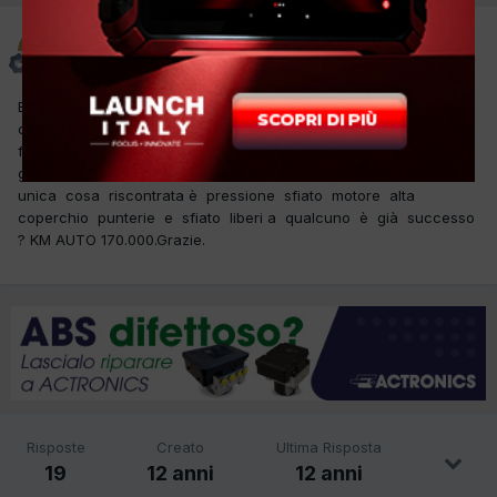
f.m.autoriparazioni
Inviato
3 Marzo 2014
Buongiorno a tutti colleghi mi è entrata in officina questa
car con il problema che entra olio nella turbina con
fuoriuscita sia lato scarico e aspirazione premetto turbina
già sostituita non da me ma controllata e risulta a posto,
unica cosa riscontrata è pressione sfiato motore alta
coperchio punterie e sfiato liberi a qualcuno è già successo
? KM AUTO 170.000.Grazie.
Risposte
Creato
Ultima Risposta
19
12 anni
12 anni