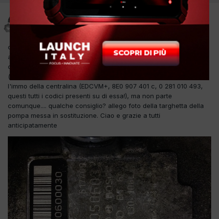
damianospanu
Inviato
1 Marzo 2014
ciao ho in officina una A4 con motore AKE si è lentamente
arrestata durante la marcia(non si è spenta bruscamente) , ho
cambiato la pompa iniezione con una derivata da un motore AFB
(in audi mi hanno detto che era fattibile) ho fatto scodificare
l'immo della centralina (EDCVM+, 8E0 907 401 c, 0 281 010 493,
questi tutti i codici presenti su di essa!), ma non parte
comunque.... qualche consiglio? allego foto della targhetta della
pompa messa in sostituzione. Ciao e grazie a tutti
anticipatamente