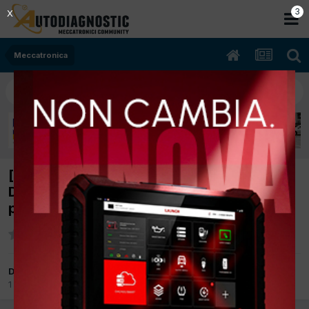
2
X
Meccatronica
[audi a4 quattro 11/2001 2500cc ake 132Kw
Diesel] si è spenta in marcia, sostituita
pompa iniezione ma ancora non parte.
Da damianospanu
1 Marzo 2014
in
Meccatronica